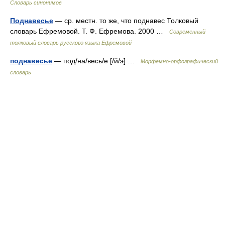
Словарь синонимов
Поднавесье
— ср. местн. то же, что поднавес Толковый
словарь Ефремовой. Т. Ф. Ефремова. 2000 …
Современный
толковый словарь русского языка Ефремовой
поднавесье
— под/на/весь/е [/й/э] …
Морфемно-орфографический
словарь