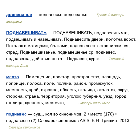
доспеванье
— поднавесье подсеванье …
Краткий словарь
анаграмм
ПОДНАВЕШИВАТЬ
— ПОДНАВЕШИВАТЬ, поднавесить что,
подвешивать и навешивать. Поднавесить двери, полотна ворот.
Потолок с матицами, балками, поднавешен к стропилам. ся,
страд. Поднавешиванье, поднавешенье ср. поднавес,
поднавеска, действие по гл. | Поднавес, курск …
Толковый
словарь Даля
место
— Помещение, простор, пространство, площадь,
поприще, полоса, поле, поляна, район, промежуток;
местность, край, окраина, область, околица, околоток, округ,
сторона, страна, территория, уголок; губерния, уезд; город,
столица, крепость, местечко,… …
Словарь синонимов
поднавес
— сущ., кол во синонимов: 2 • место (170) •
поднавесье (2) Словарь синонимов ASIS. В.Н. Тришин. 2013 …
Словарь синонимов