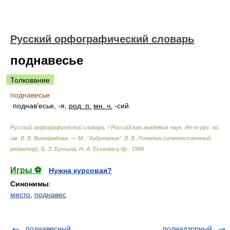
Русский орфографический словарь
поднавесье
Толкование
поднавесье
поднав'есье, -я,
род. п.
мн. ч.
-сий
Русский орфографический словарь. / Российская академия наук. Ин-т рус. яз.
им. В. В. Виноградова. — М.: "Азбуковник"
.
В. В. Лопатин (ответственный
редактор), Б. З. Букчина, Н. А. Еськова и др.
.
1999
.
Игры ⚽
Нужна курсовая?
Синонимы
:
место
,
поднавес
поднавесный
поднадзорный