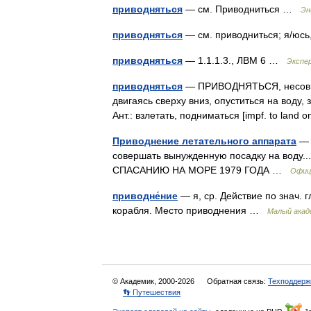
приводняться
— см. Приводниться …
Эн
приводняться
— см. приводниться; я/юс
приводняться
— 1.1.1.3., ЛВМ 6 …
Экспе
приводняться
— ПРИВОДНЯТЬСЯ, несов. (с
двигаясь сверху вниз, опуститься на воду, 
Ант.: взлетать, подниматься [impf. to land
Приводнение летательного аппарата
— 
совершать вынужденную посадку на вод
СПАСАНИЮ НА МОРЕ 1979 ГОДА …
Офиц
приводне́ние
— я, ср. Действие по знач. 
корабля. Место приводнения …
Малый акад
© Академик, 2000-2026
Обратная связь:
Техподдерж
👣 Путешествия