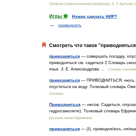
Лопатин
(
ответственный
редактор
),
Б
.
З
.
Букчина
,
Игры ⚽
Нужно сделать НИР?
приводнять
Смотреть что такое "приводняться
приводняться
— совершать посадку, опуск
приводняться см. садиться 2 Словарь сино
язык. З. Е. Александрова …
Словарь синоним
приводняться
— ПРИВОДНИТЬСЯ, нюсь, ни
опуститься на воду. Толковый словарь Ож
Ожегова
Приводняться
— несов. Садиться, опуска
гидросамолете). Толковый словарь Ефре
русского языка Ефремовой
приводняться
— (I), приводня/юсь, ня/е