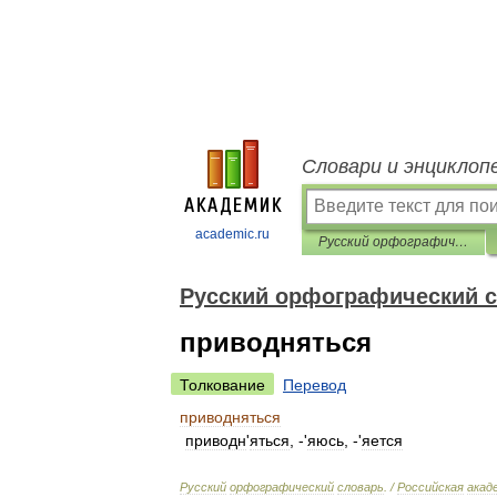
Словари и энциклоп
academic.ru
Русский орфографический словарь
Русский орфографический 
приводняться
Толкование
Перевод
приводняться
приводн
'
яться
, -'
яюсь
, -'
яется
Русский
орфографический
словарь
. /
Российская
акад