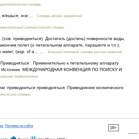
циклопедический словарь
ь, я/ешься; нсв …
Словарь многих выражений
риментальный синтаксический словарь
ов. приводниться). Достигать (достичь) поверхности воды,
закончив полет (о летательном аппарате, парашюте и т.п.);
 on water; (esp. of a… …
Большой толковый словарь русских глаголов
Приводняться . Применительно к летательному аппарату
у... Источник: МЕЖДУНАРОДНАЯ КОНВЕНЦИЯ ПО ПОИСКУ И
иальная терминология
глаг. приводниться приводняться. Приводнение космического
емический словарь
ка
,
Реклама на сайте
18+