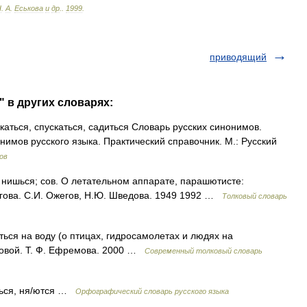
Н
.
А
.
Еськова
и
др
.
.
1999
.
приводящий
" в других словарях:
аться, спускаться, садиться Словарь русских синонимов.
нимов русского языка. Практический справочник. М.: Русский
ов
шься; сов. О летательном аппарате, парашютисте:
егова. С.И. Ожегов, Н.Ю. Шведова. 1949 1992 …
Толковый словарь
ться на воду (о птицах, гидросамолетах и людях на
мовой. Т. Ф. Ефремова. 2000 …
Современный толковый словарь
шься, ня/ются …
Орфографический словарь русского языка