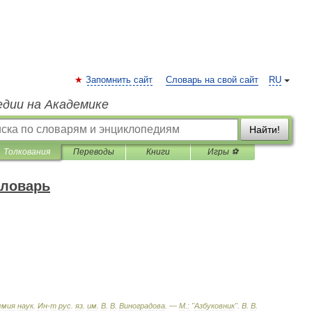
Запомнить сайт
Словарь на свой сайт
RU
едии на Академике
Найти!
Толкования
Переводы
Книги
Игры ⚽
словарь
емия
наук
.
Ин
-
т
рус
.
яз
.
им
.
В
.
В
.
Виноградова
. —
М
.
:
"
Азбуковник
"
.
В
.
В
.