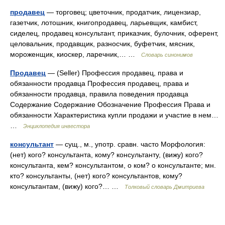
продавец
— торговец; цветочник, продатчик, лицензиар,
газетчик, лотошник, книгопродавец, ларьевщик, камбист,
сиделец, продавец консультант, приказчик, булочник, оферент,
целовальник, продавщик, разносчик, буфетчик, мясник,
мороженщик, киоскер, ларечник,… …
Словарь синонимов
Продавец
— (Seller) Профессия продавец, права и
обязанности продавца Профессия продавец, права и
обязанности продавца, правила поведения продавца
Содержание Содержание Обозначение Профессия Права и
обязанности Характеристика купли продажи и участие в нем…
…
Энциклопедия инвестора
консультант
— сущ., м., употр. сравн. часто Морфология:
(нет) кого? консультанта, кому? консультанту, (вижу) кого?
консультанта, кем? консультантом, о ком? о консультанте; мн.
кто? консультанты, (нет) кого? консультантов, кому?
консультантам, (вижу) кого?… …
Толковый словарь Дмитриева