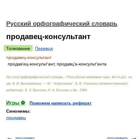
Русский орфографический словарь
продавец-консультант
Толкование
Перевод
продавец-консультант
продав'ец-консульт'ант, продавц'а-консульт'анта
Русский орфографический словарь. / Российская академия наук. Ин-т рус. яз.
им. В. В. Виноградова. — М.: "Азбуковник"
.
В. В. Лопатин (ответственный
редактор), Б. З. Букчина, Н. А. Еськова и др.
.
1999
.
Игры ⚽
Поможем написать реферат
Синонимы
:
продавец
продавец
продавить