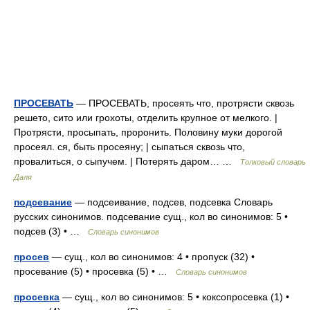
ПРОСЕВАТЬ
— ПРОСЕВАТЬ, просеять что, протрясти сквозь
решето, сито или грохоты, отделить крупное от мелкого. |
Протрясти, просыпать, проронить. Половину муки дорогой
просеял. ся, быть просеяну; | сыпаться сквозь что,
провалиться, о сыпучем. | Потерять даром… …
Толковый словарь
Даля
подсевание
— подсеивание, подсев, подсевка Словарь
русских синонимов. подсевание сущ., кол во синонимов: 5 •
подсев (3) • …
Словарь синонимов
просев
— сущ., кол во синонимов: 4 • пропуск (32) •
просевание (5) • просевка (5) • …
Словарь синонимов
просевка
— сущ., кол во синонимов: 5 • коксопросевка (1) •