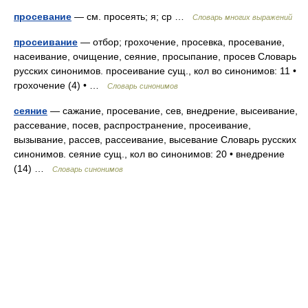
просевание
— см. просеять; я; ср …
Словарь многих выражений
просеивание
— отбор; грохочение, просевка, просевание,
насеивание, очищение, сеяние, просыпание, просев Словарь
русских синонимов. просеивание сущ., кол во синонимов: 11 •
грохочение (4) • …
Словарь синонимов
сеяние
— сажание, просевание, сев, внедрение, высеивание,
рассевание, посев, распространение, просеивание,
вызывание, рассев, рассеивание, высевание Словарь русских
синонимов. сеяние сущ., кол во синонимов: 20 • внедрение
(14) …
Словарь синонимов