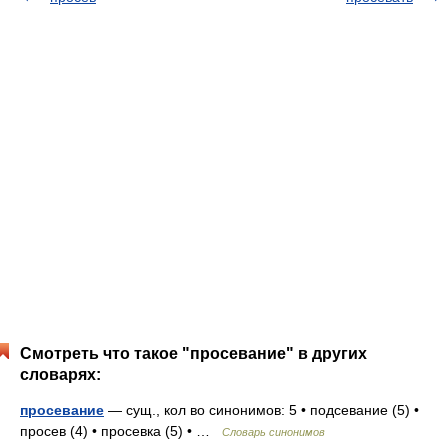
Смотреть что такое "просевание" в других
словарях:
просевание
— сущ., кол во синонимов: 5 • подсевание (5) •
просев (4) • просевка (5) • …
Словарь синонимов