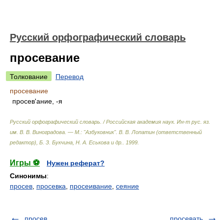
Русский орфографический словарь
просевание
Толкование
Перевод
просевание
просев'ание, -я
Русский орфографический словарь. / Российская академия наук. Ин-т рус. яз.
им. В. В. Виноградова. — М.: "Азбуковник"
.
В. В. Лопатин (ответственный
редактор), Б. З. Букчина, Н. А. Еськова и др.
.
1999
.
Игры ⚽
Нужен реферат?
Синонимы
:
просев
,
просевка
,
просеивание
,
сеяние
просев
просевать