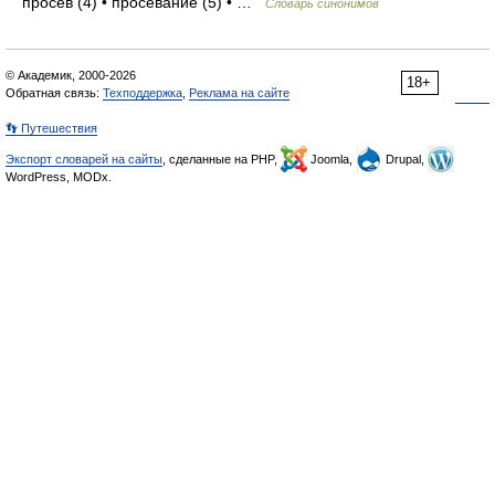
просев (4) • просевание (5) • …
Словарь синонимов
© Академик, 2000-2026
18+
Обратная связь:
Техподдержка
,
Реклама на сайте
👣 Путешествия
Экспорт словарей на сайты
, сделанные на PHP,
Joomla,
Drupal,
WordPress, MODx.