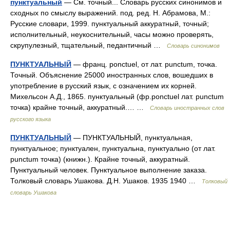
пунктуальный
— См. точный... Словарь русских синонимов и
сходных по смыслу выражений. под. ред. Н. Абрамова, М.:
Русские словари, 1999. пунктуальный аккуратный, точный;
исполнительный, неукоснительный, часы можно проверять,
скрупулезный, тщательный, педантичный …
Словарь синонимов
ПУНКТУАЛЬНЫЙ
— франц. ponctuel, от лат. punctum, точка.
Точный. Объяснение 25000 иностранных слов, вошедших в
употребление в русский язык, с означением их корней.
Михельсон А.Д., 1865. пунктуальный (фр.ponctuel лат. punctum
точка) крайне точный, аккуратный.… …
Словарь иностранных слов
русского языка
ПУНКТУАЛЬНЫЙ
— ПУНКТУАЛЬНЫЙ, пунктуальная,
пунктуальное; пунктуален, пунктуальна, пунктуально (от лат.
punctum точка) (книжн.). Крайне точный, аккуратный.
Пунктуальный человек. Пунктуальное выполнение заказа.
Толковый словарь Ушакова. Д.Н. Ушаков. 1935 1940 …
Толковый
словарь Ушакова