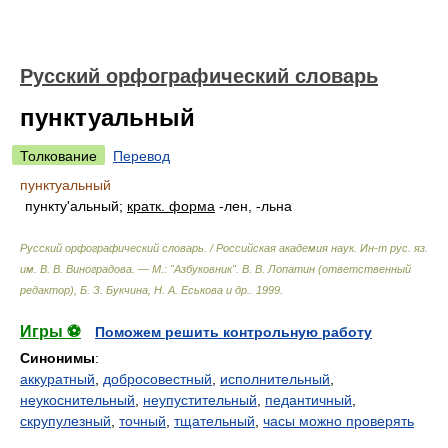
Русский орфографический словарь
пунктуальный
Толкование
Перевод
пунктуальный
пункту'альный;
кратк. форма
-лен, -льна
Русский орфографический словарь. / Российская академия наук. Ин-т рус. яз.
им. В. В. Виноградова. — М.: "Азбуковник"
.
В. В. Лопатин (ответственный
редактор), Б. З. Букчина, Н. А. Еськова и др.
.
1999
.
Игры ⚽
Поможем решить контрольную работу
Синонимы
:
аккуратный
,
добросовестный
,
исполнительный
,
неукоснительный
,
неупустительный
,
педантичный
,
скрупулезный
,
точный
,
тщательный
,
часы можно проверять