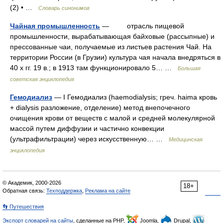
(2) • …
Словарь синонимов
Чайная промышленность
— отрасль пищевой
промышленности, вырабатывающая байховые (рассыпные) и
прессованные чаи, получаемые из листьев растения Чай. На
территории России (в Грузии) культура чая начала внедряться в
40 х гг. 19 в.; в 1913 там функционировало 5… …
Большая
советская энциклопедия
Гемодиализ
— I Гемодиализ (haemodialysis; греч. haima кровь
+ dialysis разложение, отделение) метод внепочечного
очищения крови от веществ с малой и средней молекулярной
массой путем диффузии и частично конвекции
(ультрафильтрации) через искусственную… …
Медицинская
энциклопедия
© Академик, 2000-2026
18+
Обратная связь:
Техподдержка
,
Реклама на сайте
👣 Путешествия
Экспорт словарей на сайты
, сделанные на PHP,
Joomla,
Drupal,