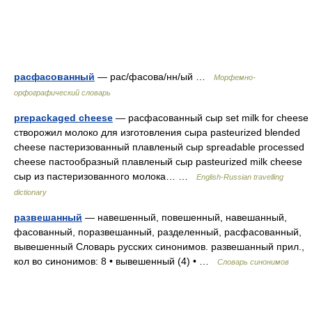
расфасованный
— рас/фасова/нн/ый …
Морфемно-
орфографический словарь
prepackaged cheese
— расфасованный сыр set milk for cheese
створожил молоко для изготовления сыра pasteurized blended
cheese пастеризованный плавленый сыр spreadable processed
cheese пастообразный плавленый сыр pasteurized milk cheese
сыр из пастеризованного молока… …
English-Russian travelling
dictionary
развешанный
— навешенный, повешенный, навешанный,
фасованный, поразвешанный, разделенный, расфасованный,
вывешенный Словарь русских синонимов. развешанный прил.,
кол во синонимов: 8 • вывешенный (4) • …
Словарь синонимов