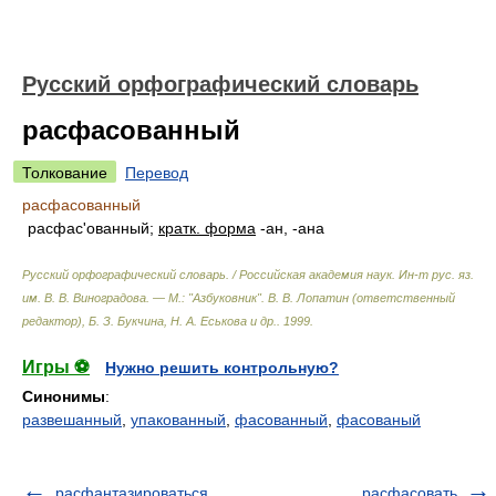
Русский орфографический словарь
расфасованный
Толкование
Перевод
расфасованный
расфас'ованный;
кратк. форма
-ан, -ана
Русский орфографический словарь. / Российская академия наук. Ин-т рус. яз.
им. В. В. Виноградова. — М.: "Азбуковник"
.
В. В. Лопатин (ответственный
редактор), Б. З. Букчина, Н. А. Еськова и др.
.
1999
.
Игры ⚽
Нужно решить контрольную?
Синонимы
:
развешанный
,
упакованный
,
фасованный
,
фасованый
расфантазироваться
расфасовать