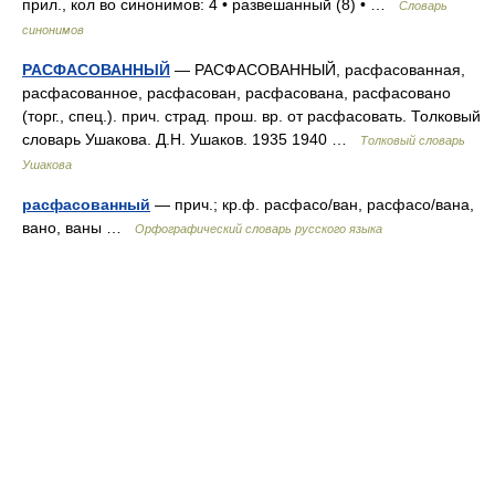
прил., кол во синонимов: 4 • развешанный (8) • …
Словарь
синонимов
РАСФАСОВАННЫЙ
— РАСФАСОВАННЫЙ, расфасованная,
расфасованное, расфасован, расфасована, расфасовано
(торг., спец.). прич. страд. прош. вр. от расфасовать. Толковый
словарь Ушакова. Д.Н. Ушаков. 1935 1940 …
Толковый словарь
Ушакова
расфасованный
— прич.; кр.ф. расфасо/ван, расфасо/вана,
вано, ваны …
Орфографический словарь русского языка