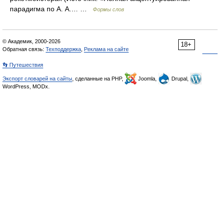
парадигма по А. А.… …
Формы слов
© Академик, 2000-2026
18+
Обратная связь:
Техподдержка
,
Реклама на сайте
👣 Путешествия
Экспорт словарей на сайты
, сделанные на PHP,
Joomla,
Drupal,
WordPress, MODx.