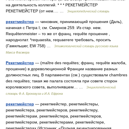
на деятельность коллегий. * * * РЕКЕТМЕЙСТЕР
РЕКЕТМЕЙСТЕР (от нем.… …
Энциклопедический словарь
рекетмейстер
— чиновник, принимающий прошения (Даль),
начиная с Петра I; см. Смирнов 259. Из стар. нем.
Requêtenmeister – то же от франц. requête прошение ,
народнолат. *requaesita, requaerere требовать, просить
(Гамильшег, ЕW 758) …
Этимологический словарь русского языка
Макса Фасмера
Рекетмейстер
— (maître des requêtes; франц. requête жалоба,
прошение) в дореволюционной Франции название разных
должностных лиц. В парламентах (см.) существовали chambres
des requêtes; такая же палата состояла при совете сторон
королевского совета, выполнявшем… …
Энциклопедический
словарь Ф.А. Брокгауза и И.А. Ефрона
рекетмейстер
— рекетмейстер, рекетмейстеры,
рекетмейстера, рекетмейстеров, рекетмейстеру,
рекетмейстерам, рекетмейстера, рекетмейстеров,
рекетмейстером, рекетмейстерами, рекетмейстере,
рекетмейстерах (Источник: «Полная акцентуированная