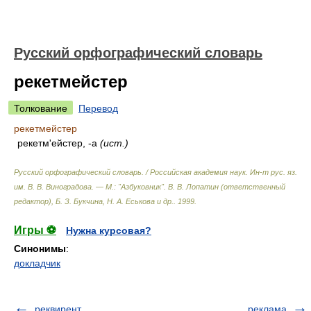
Русский орфографический словарь
рекетмейстер
Толкование
Перевод
рекетмейстер
рекетм'ейстер, -а
(ист.)
Русский орфографический словарь. / Российская академия наук. Ин-т рус. яз.
им. В. В. Виноградова. — М.: "Азбуковник"
.
В. В. Лопатин (ответственный
редактор), Б. З. Букчина, Н. А. Еськова и др.
.
1999
.
Игры ⚽
Нужна курсовая?
Синонимы
:
докладчик
реквирент
реклама