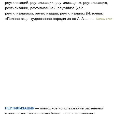
реутилизаций, реутилизации, реутилизациям, реутилизацию,
реутилизации, реутилизацией, реутилизациею,
реутилизациями, реутилизации, реутилизациях (Источник:
«Полная акцентуированная парадигма по А. А.… …
Формы слов
РЕУТИЛИЗАЦИЯ
— повторное использование растением
одного и того же вещества (напр., перед листопадом