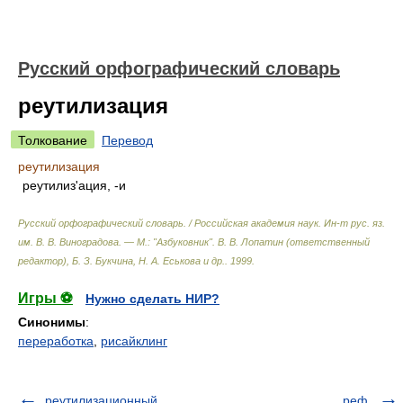
Русский орфографический словарь
реутилизация
Толкование
Перевод
реутилизация
реутилиз'ация, -и
Русский орфографический словарь. / Российская академия наук. Ин-т рус. яз.
им. В. В. Виноградова. — М.: "Азбуковник"
.
В. В. Лопатин (ответственный
редактор), Б. З. Букчина, Н. А. Еськова и др.
.
1999
.
Игры ⚽
Нужно сделать НИР?
Синонимы
:
переработка
,
рисайклинг
реутилизационный
реф.