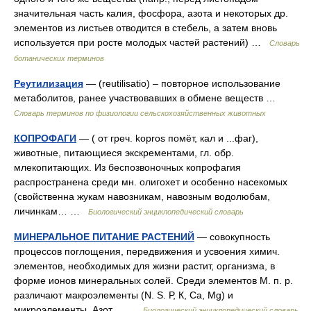
значительная часть калия, фосфора, азота и некоторых др.
элементов из листьев отводится в стебель, а затем вновь
используется при росте молодых частей растений) …
Словарь
ботанических терминов
Реутилизация
— (reutilisatio) – повторное использование
метаболитов, ранее участвовавших в обмене веществ …
Словарь терминов по физиологии сельскохозяйственных животных
КОПРОФАГИ
— ( от греч. kopros помёт, кал и ...фаг),
животные, питающиеся экскрементами, гл. обр.
млекопитающих. Из беспозвоночных копрофагия
распространена среди мн. олигохет и особенно насекомых
(свойственна жукам навозникам, навозным водолюбам,
личинкам… …
Биологический энциклопедический словарь
МИНЕРАЛЬНОЕ ПИТАНИЕ РАСТЕНИЙ
— совокупность
процессов поглощения, передвижения и усвоения химич.
элементов, необходимых для жизни растит, организма, в
форме ионов минеральных солей. Среди элементов М. п. р.
различают макроэлементы (N. S. Р, К, Са, Mg) и
микроэлементы. Азот… …
Биологический энциклопедический словарь