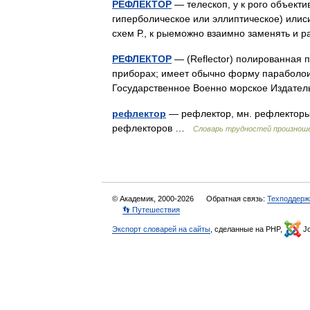
РЕФЛЕКТОР
— телескоп, у к рого объекти
гиперболическое или эллиптическое) илиси
схем Р., к рыеможно взаимно заменять и 
РЕФЛЕКТОР
— (Reflector) полированная п
приборах; имеет обычно форму параболоид
Государственное Военно морское Издат
рефлектор
— рефлектор, мн. рефлекторы,
рефлекторов …
Словарь трудностей произноше
© Академик, 2000-2026
Обратная связь:
Техподдерж
👣 Путешествия
Экспорт словарей на сайты
, сделанные на PHP,
Jo