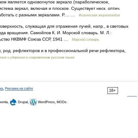
вом является одновогнутое зеркало (параболическое,
стема зеркал, включая и плоское. Существует неск. оптич.
работать с разными зеркалами. Р.… …
Физическая энциклопедия
оверхность, служащая для отражения лучей, напр., в световых
а вращения. Самойлов К. И. Морской словарь. М. Л.:
ельство НКВМФ Союза ССР, 1941 …
Морской словарь
 род. рефлекторов и в профессиональной речи рефлектора,
ния и ударения в современном русском языке
ка
,
Реклама на сайте
18+
omla,
Drupal,
WordPress, MODx.