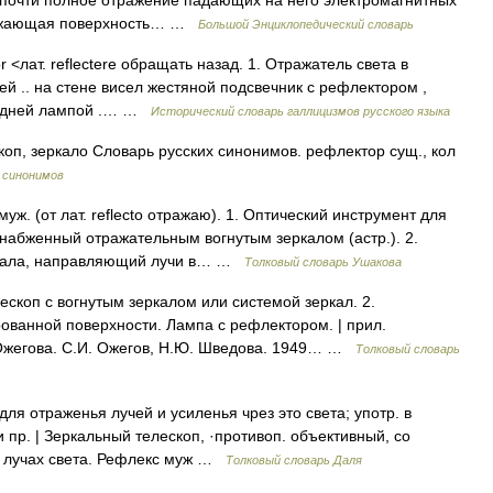
 почти полное отражение падающих на него электромагнитных
тражающая поверхность… …
Большой Энциклопедический словарь
tor <лат. reflectere обращать назад. 1. Отражатель света в
ей .. на стене висел жестяной подсвечник с рефлектором ,
ередней лампой .… …
Исторический словарь галлицизмов русского языка
коп, зеркало Словарь русских синонимов. рефлектор сущ., кол
 синонимов
. (от лат. reflecto отражаю). 1. Оптический инструмент для
снабженный отражательным вогнутым зеркалом (астр.). 2.
еркала, направляющий лучи в… …
Толковый словарь Ушакова
скоп с вогнутым зеркалом или системой зеркал. 2.
ованной поверхности. Лампа с рефлектором. | прил.
 Ожегова. С.И. Ожегов, Н.Ю. Шведова. 1949… …
Толковый словарь
для отраженья лучей и усиленья чрез это света; употр. в
 пр. | Зеркальный телескоп, ·противоп. объективный, со
 о лучах света. Рефлекс муж …
Толковый словарь Даля