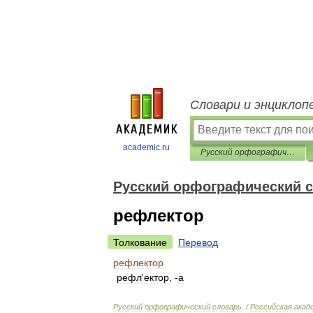
Словари и энциклоп
academic.ru
Русский орфографический словарь
Русский орфографический 
рефлектор
Толкование
Перевод
рефлектор
рефл
'
ектор
, -
а
Русский
орфографический
словарь
. /
Российская
акад