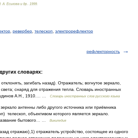
Н
.
А
.
Еськова
и
др
.
.
1999
.
ектор
,
ревербер
,
телескоп
,
электрорефлектор
рефлекторность
других словарях:
re отклонять, загибать назад). Отражатель; вогнутое зеркало,
 света; снаряд для отражения тепла. Словарь иностранных
 Чудинов А.Н., 1910.… …
Словарь иностранных слов русского языка
еркало антенны либо другого источника или приёмника
оп) телескоп, объективом которого является зеркало.
 название бытового… …
Википедия
назад отражаю),1) отражатель устройство, состоящее из одного