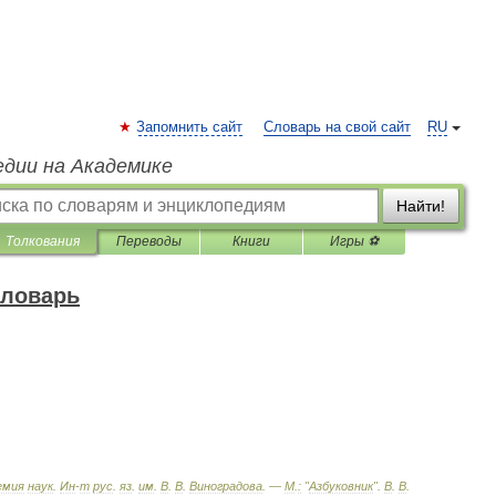
Запомнить сайт
Словарь на свой сайт
RU
едии на Академике
Найти!
Толкования
Переводы
Книги
Игры ⚽
словарь
емия
наук
.
Ин
-
т
рус
.
яз
.
им
.
В
.
В
.
Виноградова
. —
М
.
:
"
Азбуковник
"
.
В
.
В
.