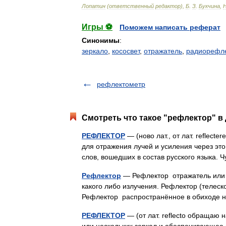
Лопатин
(
ответственный
редактор
),
Б
.
З
.
Букчина
,
Игры ⚽
Поможем написать реферат
Синонимы
:
зеркало
,
кососвет
,
отражатель
,
радиорефл
рефлектометр
Смотреть что такое "рефлектор" в 
РЕФЛЕКТОР
— (ново лат., от лат. reflecte
для отражения лучей и усиления через это
слов, вошедших в состав русского языка.
Рефлектор
— Рефлектор отражатель или з
какого либо излучения. Рефлектор (телеск
Рефлектор распространённое в обиходе
РЕФЛЕКТОР
— (от лат. reflecto обращаю 