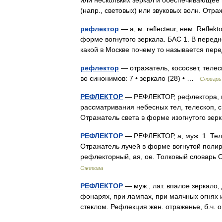
или нескольких зеркал и обеспечивающее
(напр., световых) или звуковых волн. О
рефлектор
— а, м. reflecteur, нем. Reflek
форме вогнутого зеркала. БАС 1. В передн
какой в Москве почему то называется п
рефлектор
— отражатель, кососвет, телес
во синонимов: 7 • зеркало (28) • …
Словарь
РЕФЛЕКТОР
— РЕФЛЕКТОР, рефлектора, муж
рассматривания небесных тел, телескоп, 
Отражатель света в форме изогнутого з
РЕФЛЕКТОР
— РЕФЛЕКТОР, а, муж. 1. Теле
Отражатель лучей в форме вогнутой полир
рефлекторный, ая, ое. Толковый словарь
Ожегова
РЕФЛЕКТОР
— муж., лат. впалое зеркало, 
фонарях, при лампах, при маячных огнях и
стеклом. Рефлекция жен. отраженье, б.ч.