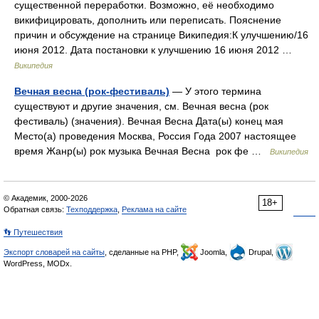
существенной переработки. Возможно, её необходимо
викифицировать, дополнить или переписать. Пояснение
причин и обсуждение на странице Википедия:К улучшению/16
июня 2012. Дата постановки к улучшению 16 июня 2012 …
Википедия
Вечная весна (рок-фестиваль)
— У этого термина
существуют и другие значения, см. Вечная весна (рок
фестиваль) (значения). Вечная Весна Дата(ы) конец мая
Место(а) проведения Москва, Россия Года 2007 настоящее
время Жанр(ы) рок музыка Вечная Весна рок фе …
Википедия
© Академик, 2000-2026
18+
Обратная связь:
Техподдержка
,
Реклама на сайте
👣 Путешествия
Экспорт словарей на сайты
, сделанные на PHP,
Joomla,
Drupal,
WordPress, MODx.