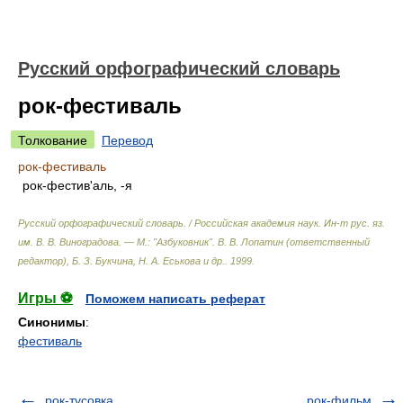
Русский орфографический словарь
рок-фестиваль
Толкование
Перевод
рок-фестиваль
рок-фестив'аль, -я
Русский орфографический словарь. / Российская академия наук. Ин-т рус. яз.
им. В. В. Виноградова. — М.: "Азбуковник"
.
В. В. Лопатин (ответственный
редактор), Б. З. Букчина, Н. А. Еськова и др.
.
1999
.
Игры ⚽
Поможем написать реферат
Синонимы
:
фестиваль
рок-тусовка
рок-фильм