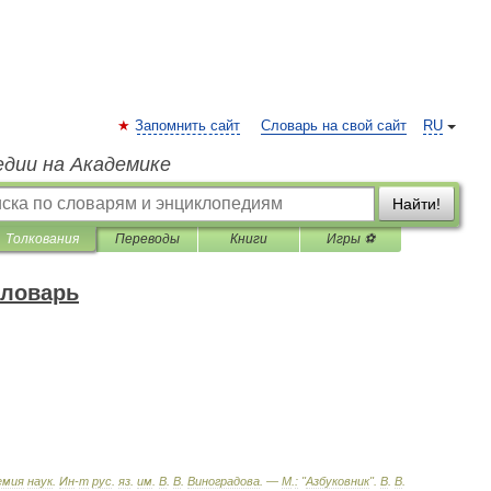
Запомнить сайт
Словарь на свой сайт
RU
едии на Академике
Найти!
Толкования
Переводы
Книги
Игры ⚽
словарь
емия
наук
.
Ин
-
т
рус
.
яз
.
им
.
В
.
В
.
Виноградова
. —
М
.
:
"
Азбуковник
"
.
В
.
В
.