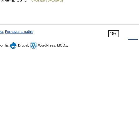
уд Линча. Ср …
Словарь синонимов
ка
,
Реклама на сайте
18+
omla,
Drupal,
WordPress, MODx.