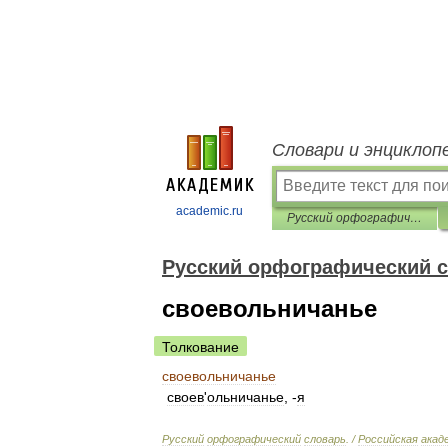
Словари и энциклоп
academic.ru
Русский орфографический словарь
Русский орфографический 
своевольничанье
Толкование
своевольничанье
своев
'
ольничанье
, -
я
Русский
орфографический
словарь
. /
Российская
акад