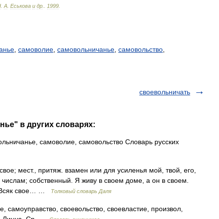
Н
.
А
.
Еськова
и
др
.
.
1999
.
анье
,
самоволие
,
самовольничанье
,
самовольство
,
своевольничать
нье" в других словарях:
льничанье, самоволие, самовольство Словарь русских
свое; мест., притяж. взамен или для усиленья мой, твой, его,
 числам; собственный. Я живу в своем доме, а он в своем.
я. Всяк свое… …
Толковый словарь Даля
 самоуправство, своевольство, своевластие, произвол,