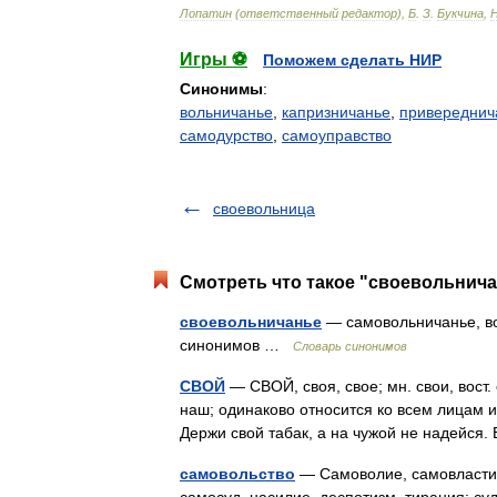
Лопатин
(
ответственный
редактор
),
Б
.
З
.
Букчина
,
Игры ⚽
Поможем сделать НИР
Синонимы
:
вольничанье
,
капризничанье
,
привереднич
самодурство
,
самоуправство
своевольница
Смотреть что такое "своевольнича
своевольничанье
— самовольничанье, во
синонимов …
Словарь синонимов
СВОЙ
— СВОЙ, своя, свое; мн. свои, вост. 
наш; одинаково относится ко всем лицам и
Держи свой табак, а на чужой не надейс
самовольство
— Самоволие, самовластие,