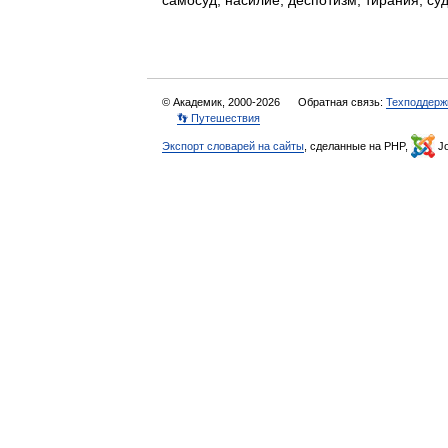
самосуд, насилие, деспотизм, тирания; с
© Академик, 2000-2026
Обратная связь:
Техподдерж
👣 Путешествия
Экспорт словарей на сайты
, сделанные на PHP,
Jo