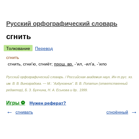
Русский орфографический словарь
сгнить
Толкование
Перевод
сгнить
сгнить, сгни'ю, сгниёт;
прош. вр.
-'ил, -ил'а, -'ило
Русский орфографический словарь. / Российская академия наук. Ин-т рус. яз.
им. В. В. Виноградова. — М.: "Азбуковник"
.
В. В. Лопатин (ответственный
редактор), Б. З. Букчина, Н. А. Еськова и др.
.
1999
.
Игры ⚽
Нужен реферат?
сгнивать
сгноённый