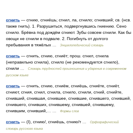
сгнить
— сгнию, сгниёшь; сгнил, ла, сгнило; сгнивший; св. (нсв.
также гнить). 1. Разрушиться, подвергнувшись гниению. Сено
сгнило. Брёвна под дождём сгниют. Зубы совсем сгнили. Как бы
овощи не сгнили в подвале. 2. Погибнуть от долгого
пребывания в тяжёлых …
Энциклопедический словарь
сгнить
— сгнить, сгнию, сгниёт; прош. сгнил, сгнила
(неправильно сгнила), сгнило (не рекомендуется сгнило),
сгнили …
Словарь трудностей произношения и ударения в современном
русском языке
сгнить
— сгнить, сгнию, сгниём, сгниёшь, сгниёте, сгниёт,
сгниют, сгния, сгнил, сгнила, сгнило, сгнили, сгний, сгнийте,
сгнивший, сгнившая, сгнившее, сгнившие, сгнившего, сгнившей,
сгнившего, сгнивших, сгнившему, сгнившей, сгнившему,
сгнившим, сгнивший,… …
Формы слов
сгнить
— (I), сгнию/, сгниёшь, сгнию/т …
Орфографический
словарь русского языка