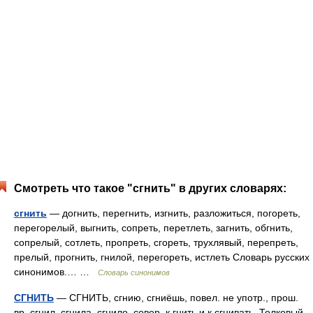
Смотреть что такое "сгнить" в других словарях:
сгнить
— догнить, перегнить, изгнить, разложиться, погореть,
перегорелый, выгнить, сопреть, перетлеть, загнить, обгнить,
сопрелый, сотлеть, пропреть, сгореть, трухлявый, перепреть,
прелый, прогнить, гнилой, перегореть, истлеть Словарь русских
синонимов.… …
Словарь синонимов
СГНИТЬ
— СГНИТЬ, сгнию, сгниёшь, повел. не употр., прош.
вр. сгнил, сгнила, сгнило. совер. к гнить и к сгнивать. Толковый