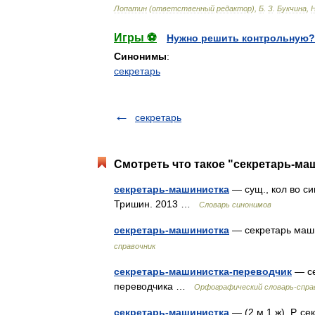
Лопатин
(
ответственный
редактор
),
Б
.
З
.
Букчина
,
Игры ⚽
Нужно решить контрольную?
Синонимы
:
секретарь
секретарь
Смотреть что такое "секретарь-ма
секретарь-машинистка
— сущ., кол во си
Тришин. 2013 …
Словарь синонимов
секретарь-машинистка
— секретарь маш
справочник
секретарь-машинистка-переводчик
— се
переводчика …
Орфографический словарь-спра
секретарь-машинистка
— (2 м 1 ж), Р. с