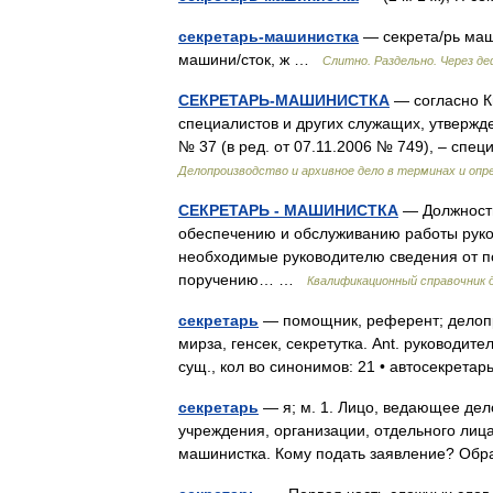
секретарь-машинистка
— секрета/рь маши
машини/сток, ж …
Слитно. Раздельно. Через де
СЕКРЕТАРЬ-МАШИНИСТКА
— согласно К
специалистов и других служащих, утвержд
№ 37 (в ред. от 07.11.2006 № 749), – с
Делопроизводство и архивное дело в терминах и опр
СЕКРЕТАРЬ - МАШИНИСТКА
— Должностн
обеспечению и обслуживанию работы руко
необходимые руководителю сведения от п
поручению… …
Квалификационный справочник 
секретарь
— помощник, референт; делопро
мирза, генсек, секретутка. Ant. руководит
сущ., кол во синонимов: 21 • автосекрет
секретарь
— я; м. 1. Лицо, ведающее де
учреждения, организации, отдельного лица
машинистка. Кому подать заявление? Обр