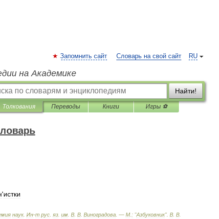
Запомнить сайт
Словарь на свой сайт
RU
едии на Академике
Найти!
Толкования
Переводы
Книги
Игры ⚽
словарь
н
'
истки
емия
наук
.
Ин
-
т
рус
.
яз
.
им
.
В
.
В
.
Виноградова
. —
М
.
:
"
Азбуковник
"
.
В
.
В
.