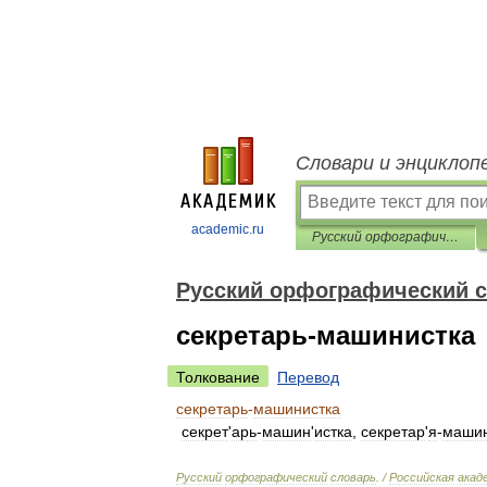
Словари и энциклоп
academic.ru
Русский орфографический словарь
Русский орфографический 
секретарь-машинистка
Толкование
Перевод
секретарь
-
машинистка
секрет
'
арь
-
машин
'
истка
,
секретар
'
я
-
маши
Русский
орфографический
словарь
. /
Российская
акад