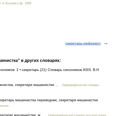
Н
.
А
.
Еськова
и
др
.
.
1999
.
секретарь-референт
шинистка" в других словарях:
нонимов: 1 • секретарь (21) Словарь синонимов ASIS. В.Н.
инистка, секретари машинистки …
Орфографический словарь-
кретарь машинистка переводчик, секретаря машинистки
вочник
екретаря/ машини/стки, м …
Орфографический словарь русского языка