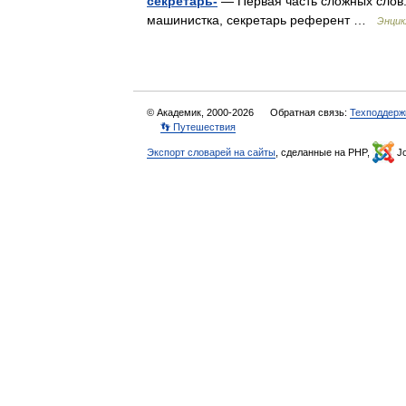
секретарь-
— Первая часть сложных слов. 
машинистка, секретарь референт …
Энцик
© Академик, 2000-2026
Обратная связь:
Техподдерж
👣 Путешествия
Экспорт словарей на сайты
, сделанные на PHP,
Jo