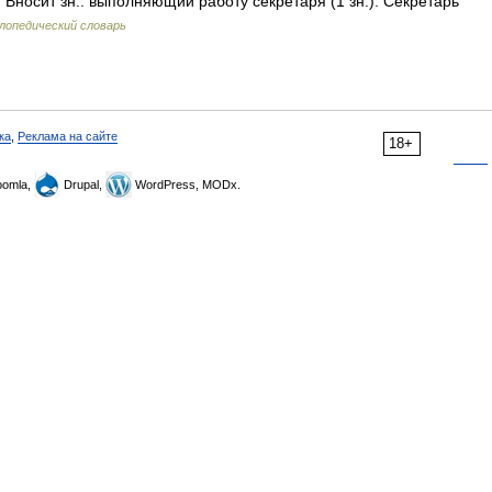
Вносит зн.: выполняющий работу секретаря (1 зн.). Секретарь
лопедический словарь
ка
,
Реклама на сайте
18+
omla,
Drupal,
WordPress, MODx.