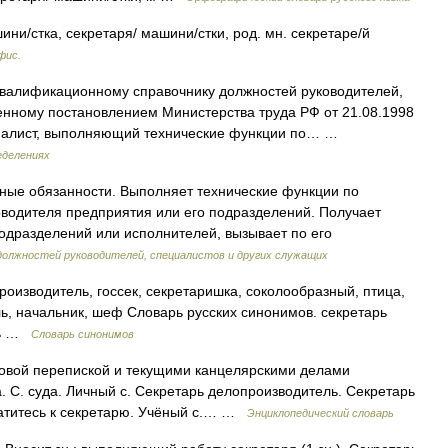
ни/стка, секретаря/ машини/стки, род. мн. секретаре/й
фис.
валификационному справочнику должностей руководителей,
енному постановлением Министерства труда РФ от 21.08.1998
пециалист, выполняющий технические функции по… …
еделениях
ые обязанности. Выполняет технические функции по
водителя предприятия или его подразделений. Получает
одразделений или исполнителей, вызывает по его
должностей руководителей, специалистов и других служащих
изводитель, госсек, секретаришка, соколообразный, птица,
ель, начальник, шеф Словарь русских синонимов. секретарь
арь …
Словарь синонимов
ловой перепиской и текущими канцелярскими делами
. С. суда. Личный с. Секретарь делопроизводитель. Секретарь
атитесь к секретарю. Учёный с.… …
Энциклопедический словарь