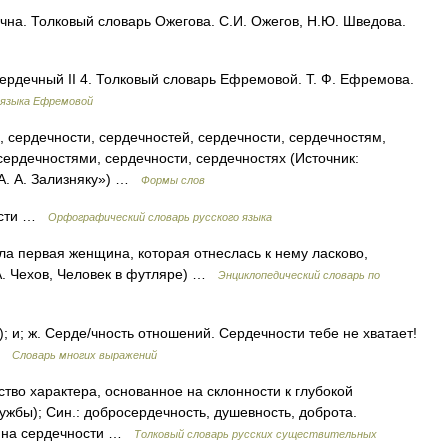
чна. Толковый словарь Ожегова. С.И. Ожегов, Н.Ю. Шведова.
сердечный II 4. Толковый словарь Ефремовой. Т. Ф. Ефремова.
 языка Ефремовой
 сердечности, сердечностей, сердечности, сердечностям,
сердечностями, сердечности, сердечностях (Источник:
А. А. Зализняку») …
Формы слов
ности …
Орфографический словарь русского языка
ла первая женщина, которая отнеслась к нему ласково,
(А. Чехов, Человек в футляре) …
Энциклопедический словарь по
6); и; ж. Серде/чность отношений. Сердечности тебе не хватает!
 …
Словарь многих выражений
во характера, основанное на склонности к глубокой
жбы); Син.: добросердечность, душевность, доброта.
 на сердечности …
Толковый словарь русских существительных