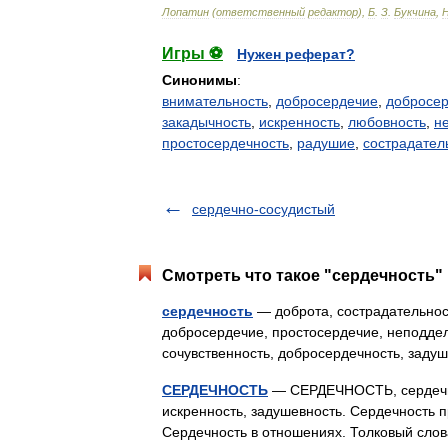
Лопатин
(
ответственный
редактор
),
Б
.
З
.
Букчина
,
Игры ⚽
Нужен реферат?
Синонимы
:
внимательность
,
добросердечие
,
добросер
закадычность
,
искренность
,
любовность
,
н
простосердечность
,
радушие
,
сострадател
сердечно-сосудистый
Смотреть что такое "сердечность" 
сердечность
— доброта, сострадательност
добросердечие, простосердечие, неподдель
сочувственность, добросердечность, зад
СЕРДЕЧНОСТЬ
— СЕРДЕЧНОСТЬ, сердечност
искренность, задушевность. Сердечность 
Сердечность в отношениях. Толковый сло