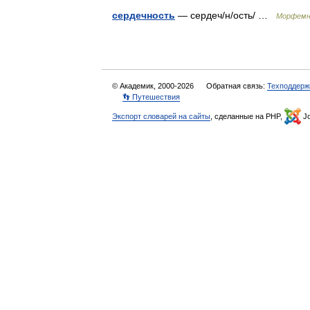
сердечность
— сердеч/н/ость/ …
Морфемн
© Академик, 2000-2026
Обратная связь:
Техподдерж
👣 Путешествия
Экспорт словарей на сайты
, сделанные на PHP,
Jo