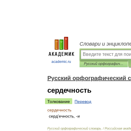
Словари и энциклоп
academic.ru
Русский орфографический словарь
Русский орфографический 
сердечность
Толкование
Перевод
сердечность
серд
'
ечность
, -
и
Русский
орфографический
словарь
. /
Российская
акад