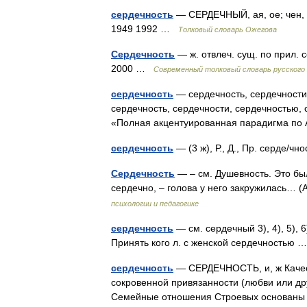
сердечность
— СЕРДЕЧНЫЙ, ая, ое; чен, 
1949 1992 …
Толковый словарь Ожегова
Сердечность
— ж. отвлеч. сущ. по прил. 
2000 …
Современный толковый словарь русского
сердечность
— сердечность, сердечности,
сердечность, сердечности, сердечностью, 
«Полная акцентуированная парадигма по 
сердечность
— (3 ж), Р., Д., Пр. серде/ч
Сердечность
— – см. Душевность. Это бы
сердечно, – голова у него закружилась… 
психологии и педагогике
сердечность
— см. сердечный 3), 4), 5), 
Принять кого л. с женской сердечностью
сердечность
— СЕРДЕЧНОСТЬ, и, ж Качест
сокровенной привязанности (любви или дру
Семейные отношения Строевых основаны