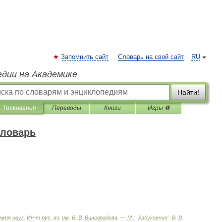
Запомнить сайт
Словарь на свой сайт
RU
едии на Академике
Найти!
Толкования
Переводы
Книги
Игры ⚽
словарь
емия
наук
.
Ин
-
т
рус
.
яз
.
им
.
В
.
В
.
Виноградова
. —
М
.
:
"
Азбуковник
"
.
В
.
В
.