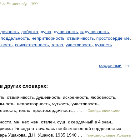
Н
.
А
.
Еськова
и
др
.
.
1999
.
дечность
,
доброта
,
душа
,
душевность
,
задушевность
,
еподдельность
,
непритворность
,
отзывчивость
,
простосердечие
,
ьность
,
сочувственность
,
тепло
,
участливость
,
чуткость
сердечный
в других словарях:
ь, отзывчивость, душевность, искренность, любовность,
ность, непритворность, чуткость, участливость,
ушевность, тепло, простосердечность,… …
Словарь синонимов
и, мн. нет, жен. отвлеч. сущ. к сердечный в 4 знач.,
приема. Беседа отличалась необыкновенной сердечностью.
варь Ушакова. Д.Н. Ушаков. 1935 1940 …
Толковый словарь Ушакова