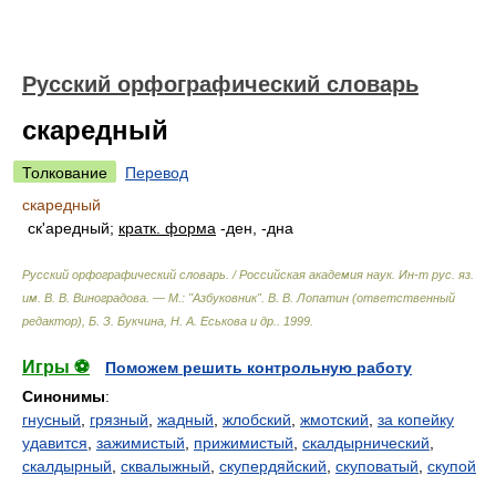
Русский орфографический словарь
скаредный
Толкование
Перевод
скаредный
ск'аредный;
кратк. форма
-ден, -дна
Русский орфографический словарь. / Российская академия наук. Ин-т рус. яз.
им. В. В. Виноградова. — М.: "Азбуковник"
.
В. В. Лопатин (ответственный
редактор), Б. З. Букчина, Н. А. Еськова и др.
.
1999
.
Игры ⚽
Поможем решить контрольную работу
Синонимы
:
гнусный
,
грязный
,
жадный
,
жлобский
,
жмотский
,
за копейку
удавится
,
зажимистый
,
прижимистый
,
скалдырнический
,
скалдырный
,
сквалыжный
,
скупердяйский
,
скуповатый
,
скупой