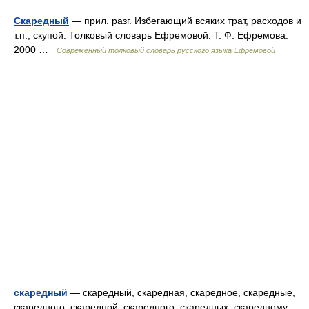
Скаредный
— прил. разг. Избегающий всяких трат, расходов и
т.п.; скупой. Толковый словарь Ефремовой. Т. Ф. Ефремова.
2000 …
Современный толковый словарь русского языка Ефремовой
скаредный
— скаредный, скаредная, скаредное, скаредные,
скаредного, скаредной, скаредного, скаредных, скаредному,