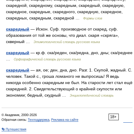
скаредной, скаредному, скаредным, скаредный, скаредную,
скаредное, скаредные, скаредного, скаредную, скаредное,
скаредных, скаредным, скаредной …
Формы слов
скаредный
— Искон. Суф. производное от скаред, суф.
образования от той же основы, что диал. скаря «скряга»,
скверный …
Этимологический словарь русского языка
скаредный
— кр.ф. ска/реден, ска/редна, дно, дны; ска/реднее
…
Орфографический словарь русского языка
скаредный
— ая, ое; ден, дна, дно. Разг. 1. Скупой, жадный. С.
человек. Такой с., гроша ломаного не выпросишь! Я ведь
никогда особенно скаредным не был. На старости лет стал ещё
скаредней. 2. Свидетельствующий о крайней скупости или
экономии; бедный, скудный …
Энциклопедический словарь
© Академик, 2000-2026
18+
Обратная связь:
Техподдержка
,
Реклама на сайте
👣 Путешествия