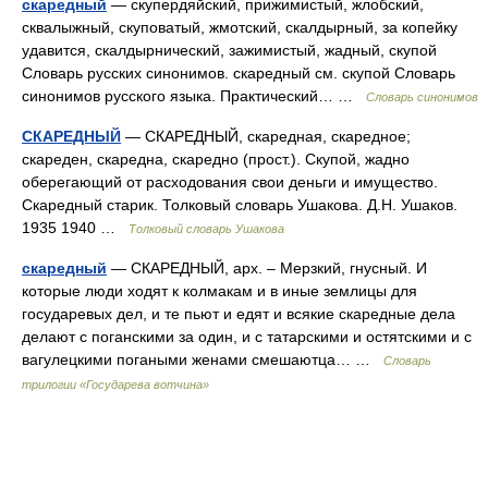
скаредный
— скупердяйский, прижимистый, жлобский,
сквалыжный, скуповатый, жмотский, скалдырный, за копейку
удавится, скалдырнический, зажимистый, жадный, скупой
Словарь русских синонимов. скаредный см. скупой Словарь
синонимов русского языка. Практический… …
Словарь синонимов
СКАРЕДНЫЙ
— СКАРЕДНЫЙ, скаредная, скаредное;
скареден, скаредна, скаредно (прост.). Скупой, жадно
оберегающий от расходования свои деньги и имущество.
Скаредный старик. Толковый словарь Ушакова. Д.Н. Ушаков.
1935 1940 …
Толковый словарь Ушакова
скаредный
— СКАРЕДНЫЙ, арх. – Мерзкий, гнусный. И
которые люди ходят к колмакам и в иные землицы для
государевых дел, и те пьют и едят и всякие скаредные дела
делают с поганскими за один, и с татарскими и остятскими и с
вагулецкими погаными женами смешаютца… …
Словарь
трилогии «Государева вотчина»