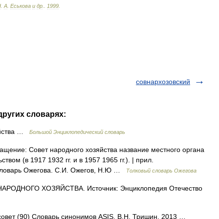
Н
.
А
.
Еськова
и
др
.
.
1999
.
совнархозовский
других словарях:
яйства …
Большой Энциклопедический словарь
щение: Совет народного хозяйства название местного органа
ом (в 1917 1932 гг. и в 1957 1965 гг.). | прил.
й словарь Ожегова. С.И. Ожегов, Н.Ю …
Толковый словарь Ожегова
АРОДНОГО ХОЗЯЙСТВА. Источник: Энциклопедия Отечество
 совет (90) Словарь синонимов ASIS. В.Н. Тришин. 2013 …