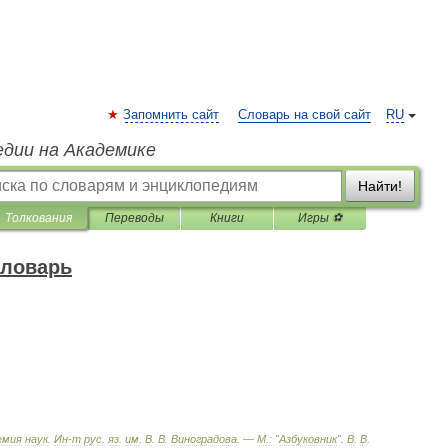
Запомнить сайт
Словарь на свой сайт
RU
едии на Академике
Найти!
Толкования
Переводы
Книги
Игры ⚽
словарь
емия
наук
.
Ин
-
т
рус
.
яз
.
им
.
В
.
В
.
Виноградова
. —
М
.
:
"
Азбуковник
"
.
В
.
В
.