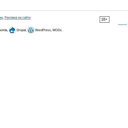
ка
,
Реклама на сайте
18+
omla,
Drupal,
WordPress, MODx.