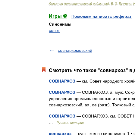
Лопатин
(
ответственный
редактор
),
Б
.
З
.
Букчина
,
Игры ⚽
Поможем написать реферат
Синонимы
:
совет
совнаркомовский
Смотреть что такое "совнархоз" в 
СОВНАРХОЗ
— см. Совет народного хоз
СОВНАРХОЗ
— СОВНАРХОЗ, а, муж. Сокра
управления промышленностью и строительств
совнархозовский, ая, ое (разг.). Толковы
СОВНАРХОЗ
— СОВНАРХОЗ, см. СОВЕТ Н
…
Русская история
совнархоз
— сущ., кол во синонимов: 1 •