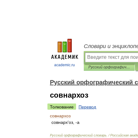
Словари и энциклоп
academic.ru
Русский орфографический словарь
Русский орфографический 
совнархоз
Толкование
Перевод
совнархоз
совнарх
'
оз
, -
а
Русский
орфографический
словарь
. /
Российская
акад