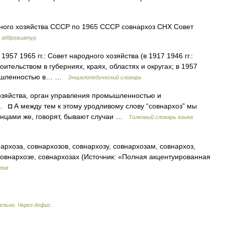
ного хозяйства СССР по 1965 СССР совнархоз СНХ Совет
и аббревиатур
1957 1965 гг.: Совет народного хозяйства (в 1917 1946 гг.:
тельством в губерниях, краях, областях и округах; в 1957
омышленностью в… …
Энциклопедический словарь
озяйства, орган управления промышленностью и
.). ◘ А между тем к этому уродливому слову “совнархоз” мы
анцами же, говорят, бывают случаи …
Толковый словарь языка
архоза, совнархозов, совнархозу, совнархозам, совнархоз,
совнархозе, совнархозах (Источник: «Полная акцентуированная
лов
ельно. Через дефис.