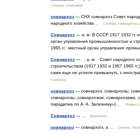
Словарь синонимов
совнархоз
— СНХ совнархоз Совет народ
народного хозяйства …
Словарь сокращений 
Совнархоз
— а; м. В СССР 1917 1932 гг. и 
орган управления промышленностью и строи
1965 гг.: местный орган управления пр
Совнархоз
— , а, м. Совет народного х
строительством (1917 1932 и 1957 1965 гг
сами еще не успели привыкнуть, с иностр
Совдепии
совнархоз
— совнархоз, совнархозы, совн
совнархозы, совнархозом, совнархозами, 
парадигма по А. А. Зализняку») …
Формы с
Совнархоз
— …
Википедия
совнархоз
— совнархо/з, а …
Слитно. Разд