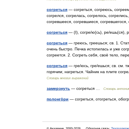
согреться
— согреться, согреюсь, согреем
согрелся, согрелась, согрелось, согрелись
согревшееся, согревшиеся, согревшегося
согреться
— (I), согре/ю(сь), ре/ешь(ся)
согреться
— греюсь, греешься; св. 1. Ста
очень быстро. Печка истопилась и уже согр
согреется. 2. Согреть себя, своё тело, п
согреться
— гре/юсь, гре/ешься; св. см. т
горячим; нагреться. Чайник на плите согр
Словарь многих выражений
замерзнуть
— согреться …
Словарь антони
полонго̄ри
— согреться, отогреться, обо
© Академик, 2000-2026
Обратная связь:
Техподдерж