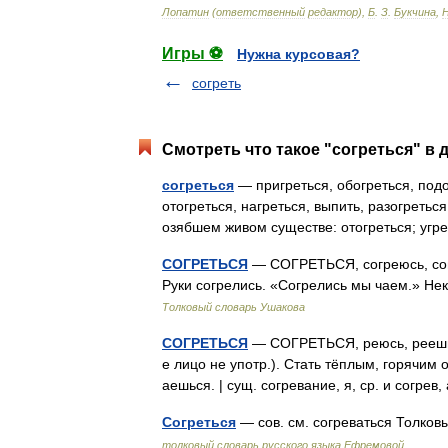
Лопатин
(
ответственный
редактор
),
Б
.
З
.
Букчина
,
Игры ⚽
Нужна курсовая?
согреть
Смотреть что такое "согреться" в 
согреться
— пригреться, обогреться, подог
отогреться, нагреться, выпить, разогретьс
озябшем живом существе: отогреться; угр
СОГРЕТЬСЯ
— СОГРЕТЬСЯ, согреюсь, согре
Руки согрелись. «Согрелись мы чаем.» Не
Толковый словарь Ушакова
СОГРЕТЬСЯ
— СОГРЕТЬСЯ, реюсь, реешься;
е лицо не употр.). Стать тёплым, горячим о
аешься. | сущ. согревание, я, ср. и согрев
Согреться
— сов. см. согреваться Толко
толковый словарь русского языка Ефремовой