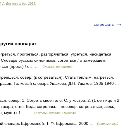
Н
.
А
.
Еськова
и
др
.
.
1999
.
согрешать
других словарях:
реться, прогреться, разгорячиться, угреться, насидеться,
я Словарь русских синонимов. согреться / о замёрзшем,
еться (прост.) / о… …
Словарь синонимов
ешься, совер. (к согреваться). Стать теплым, нагреться.
красов. Толковый словарь Ушакова. Д.Н. Ушаков. 1935 1940 …
 совер. 1. Согреть своё тело. С. у костра. 2. (1 ое лицо и 2
т жара, огня. Вода согрелась. | несовер. согреваться, аюсь,
, а, муж. (к 1… …
Толковый словарь Ожегова
вый словарь Ефремовой. Т. Ф. Ефремова. 2000 …
Современный