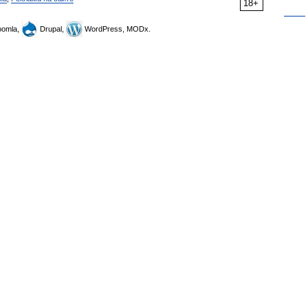
18+
omla,
Drupal,
WordPress, MODx.