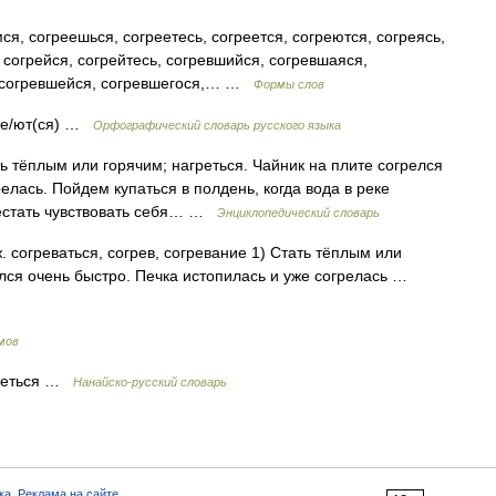
ся, согреешься, согреетесь, согреется, согреются, согреясь,
, согрейся, согрейтесь, согревшийся, согревшаяся,
, согревшейся, согревшегося,… …
Формы слов
, ре/ют(ся) …
Орфографический словарь русского языка
ть тёплым или горячим; нагреться. Чайник на плите согрелся
елась. Пойдем купаться в полдень, когда вода в реке
ерестать чувствовать себя… …
Энциклопедический словарь
ж. согреваться, согрев, согревание 1) Стать тёплым или
елся очень быстро. Печка истопилась и уже согрелась …
мов
греться …
Нанайско-русский словарь
ка
,
Реклама на сайте