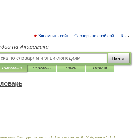
Запомнить сайт
Словарь на свой сайт
RU
едии на Академике
Найти!
Толкования
Переводы
Книги
Игры ⚽
словарь
емия
наук
.
Ин
-
т
рус
.
яз
.
им
.
В
.
В
.
Виноградова
. —
М
.
:
"
Азбуковник
"
.
В
.
В
.