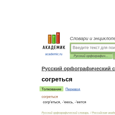
Словари и энциклоп
academic.ru
Русский орфографический словарь
Русский орфографический 
согреться
Толкование
Перевод
согреться
согр
'
еться
, -'
еюсь
, -'
еется
Русский
орфографический
словарь
. /
Российская
акад