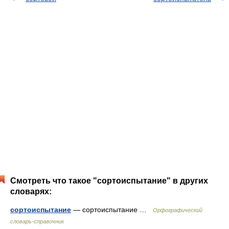
Смотреть что такое "сортоиспытание" в других
словарях:
сортоиспытание
— сортоиспытание …
Орфографический
словарь-справочник