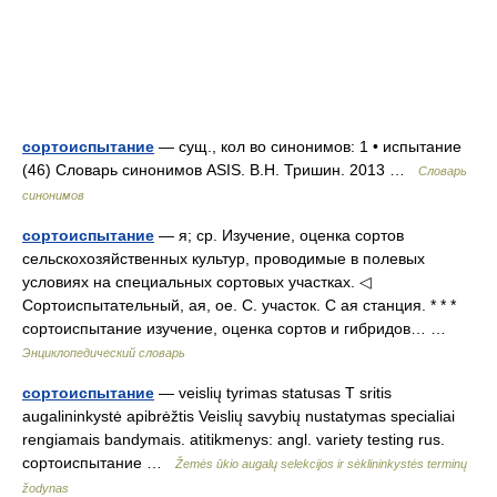
сортоиспытание
— сущ., кол во синонимов: 1 • испытание
(46) Словарь синонимов ASIS. В.Н. Тришин. 2013 …
Словарь
синонимов
сортоиспытание
— я; ср. Изучение, оценка сортов
сельскохозяйственных культур, проводимые в полевых
условиях на специальных сортовых участках. ◁
Сортоиспытательный, ая, ое. С. участок. С ая станция. * * *
сортоиспытание изучение, оценка сортов и гибридов… …
Энциклопедический словарь
сортоиспытание
— veislių tyrimas statusas T sritis
augalininkystė apibrėžtis Veislių savybių nustatymas specialiai
rengiamais bandymais. atitikmenys: angl. variety testing rus.
сортоиспытание …
Žemės ūkio augalų selekcijos ir sėklininkystės terminų
žodynas