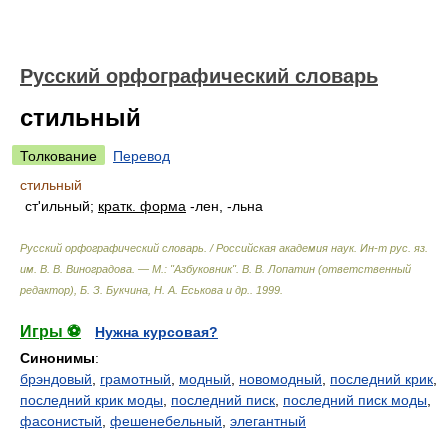
Русский орфографический словарь
стильный
Толкование
Перевод
стильный
ст'ильный;
кратк. форма
-лен, -льна
Русский орфографический словарь. / Российская академия наук. Ин-т рус. яз.
им. В. В. Виноградова. — М.: "Азбуковник"
.
В. В. Лопатин (ответственный
редактор), Б. З. Букчина, Н. А. Еськова и др.
.
1999
.
Игры ⚽
Нужна курсовая?
Синонимы
:
брэндовый
,
грамотный
,
модный
,
новомодный
,
последний крик
,
последний крик моды
,
последний писк
,
последний писк моды
,
фасонистый
,
фешенебельный
,
элегантный