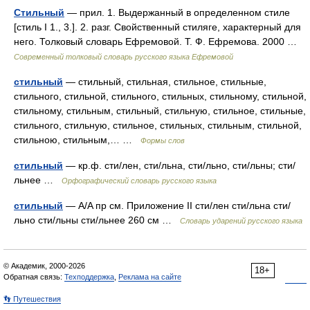
Стильный
— прил. 1. Выдержанный в определенном стиле
[стиль I 1., 3.]. 2. разг. Свойственный стиляге, характерный для
него. Толковый словарь Ефремовой. Т. Ф. Ефремова. 2000 …
Современный толковый словарь русского языка Ефремовой
стильный
— стильный, стильная, стильное, стильные,
стильного, стильной, стильного, стильных, стильному, стильной,
стильному, стильным, стильный, стильную, стильное, стильные,
стильного, стильную, стильное, стильных, стильным, стильной,
стильною, стильным,… …
Формы слов
стильный
— кр.ф. сти/лен, сти/льна, сти/льно, сти/льны; сти/
льнее …
Орфографический словарь русского языка
стильный
— A/A пр см. Приложение II сти/лен сти/льна сти/
льно сти/льны сти/льнее 260 см …
Словарь ударений русского языка
© Академик, 2000-2026
18+
Обратная связь:
Техподдержка
,
Реклама на сайте
👣 Путешествия