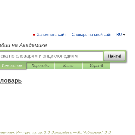
Запомнить сайт
Словарь на свой сайт
RU
едии на Академике
Найти!
Толкования
Переводы
Книги
Игры ⚽
словарь
емия
наук
.
Ин
-
т
рус
.
яз
.
им
.
В
.
В
.
Виноградова
. —
М
.
:
"
Азбуковник
"
.
В
.
В
.