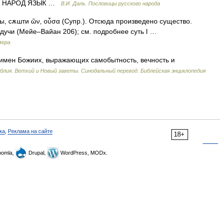
См. НАРОД ЯЗЫК …
В.И. Даль. Пословицы русского народа
. сы, сѫшти ὤν, οὖσα (Супр.). Отсюда произведено существо.
. будучи (Мейе–Вайан 206); см. подробнее суть I …
мера
 имен Божиих, выражающих самобытность, вечность и
блия. Ветхий и Новый заветы. Синодальный перевод. Библейская энциклопедия
ка
,
Реклама на сайте
18+
omla,
Drupal,
WordPress, MODx.