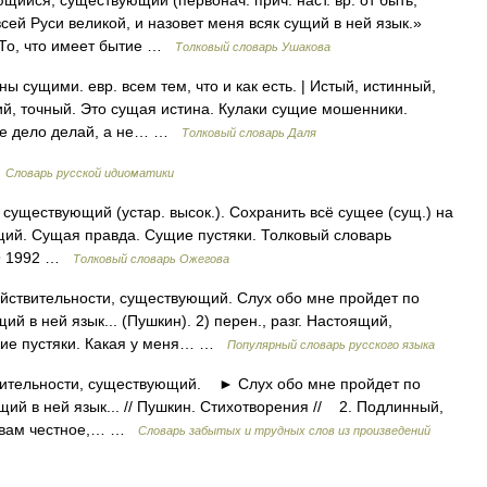
йся, существующий (первонач. прич. наст. вр. от быть;
всей Руси великой, и назовет меня всяк сущий в ней язык.»
р. То, что имеет бытие …
Толковый словарь Ушакова
ы сущими. евр. всем тем, что и как есть. | Истый, истинный,
ий, точный. Это сущая истина. Кулаки сущие мошенники.
щее дело делай, а не… …
Толковый словарь Даля
…
Словарь русской идиоматики
уществующий (устар. высок.). Сохранить всё сущее (сущ.) на
щий. Сущая правда. Сущие пустяки. Толковый словарь
49 1992 …
Толковый словарь Ожегова
ействительности, существующий. Слух обо мне пройдет по
ий в ней язык... (Пушкин). 2) перен., разг. Настоящий,
щие пустяки. Какая у меня… …
Популярный словарь русского языка
ительности, существующий. ► Слух обо мне пройдет по
щий в ней язык... // Пушкин. Стихотворения // 2. Подлинный,
вам честное,… …
Словарь забытых и трудных слов из произведений