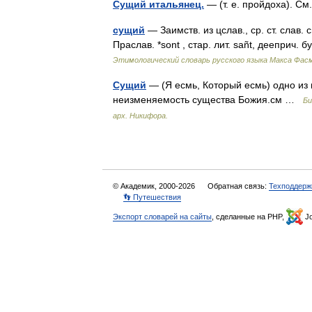
Сущий итальянец.
— (т. е. пройдоха). 
сущий
— Заимств. из цслав., ср. ст. слав
Праслав. *sont , стар. лит. sañt, дееприч
Этимологический словарь русского языка Макса Фас
Сущий
— (Я есмь, Который есмь) одно из
неизменяемость существа Божия.см …
Би
арх. Никифора.
© Академик, 2000-2026
Обратная связь:
Техподдерж
👣 Путешествия
Экспорт словарей на сайты
, сделанные на PHP,
Jo