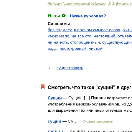
Лопатин
(
ответственный
редактор
),
Б
.
З
.
Букчина
,
Игры ⚽
Нужна курсовая?
Синонимы
:
без подмесу
,
в полном смысле слова
,
выт
каких мало
,
на все сто
,
настоящий
,
отъявл
ни на есть
,
стопроцентный
,
существующий
воды
,
чистокровный
,
чистый
существовать
Смотреть что такое "сущий" в друг
Сущий
— Сущий. [...] Пушкин возражает п
употребления церковнославянизмов, но до
для выражения тех или иных оттенков м
сущий
— См …
Словарь синонимов