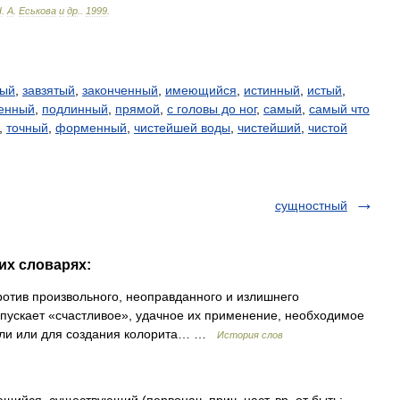
Н
.
А
.
Еськова
и
др
.
.
1999
.
ный
,
завзятый
,
законченный
,
имеющийся
,
истинный
,
истый
,
енный
,
подлинный
,
прямой
,
с головы до ног
,
самый
,
самый что
,
точный
,
форменный
,
чистейшей воды
,
чистейший
,
чистой
сущностный
их словарях:
ротив произвольного, неоправданного и излишнего
пускает «счастливое», удачное их применение, необходимое
ысли или для создания колорита… …
История слов