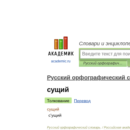
Словари и энциклоп
academic.ru
Русский орфографический словарь
Русский орфографический 
сущий
Толкование
Перевод
сущий
с
'
ущий
Русский
орфографический
словарь
. /
Российская
акад