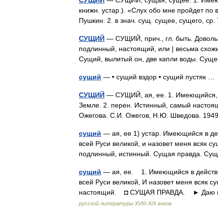
СУЩИЙ
— СУЩИЙ, сущая, сущее. 1. Имеющи
книжн. устар.). «Слух обо мне пройдет по 
Пушкин. 2. в знач. сущ. сущее, сущего, с
СУЩИЙ
— СУЩИЙ, прич., гл. быть. Довольн
подлинный, настоящий, или | весьма схож
Сущий, вылитый он, две капли воды. Су
сущий
— • сущий вздор • сущий пустяк 
СУЩИЙ
— СУЩИЙ, ая, ее. 1. Имеющийся, с
Земле. 2. перен. Истинный, самый настоя
Ожегова. С.И. Ожегов, Н.Ю. Шведова. 19
сущий
— ая, ее 1) устар. Имеющийся в д
всей Руси великой, и назовет меня всяк сущ
подлинный, истинный. Сущая правда. Су
сущий
— ая, ее. 1. Имеющийся в действ
всей Руси великой, И назовет меня всяк су
настоящий. ◘ СУЩАЯ ПРАВДА. ► Даю 
русской литературы ХVIII-ХIХ веков