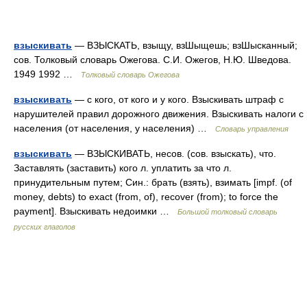
взыскивать
— ВЗЫСКАТЬ, взыщу, взШыщешь; взШысканный;
сов. Толковый словарь Ожегова. С.И. Ожегов, Н.Ю. Шведова.
1949 1992 …
Толковый словарь Ожегова
взыскивать
— с кого, от кого и у кого. Взыскивать штраф с
нарушителей правил дорожного движения. Взыскивать налоги с
населения (от населения, у населения) …
Словарь управления
взыскивать
— ВЗЫСКИВАТЬ, несов. (сов. взыскать), что.
Заставлять (заставить) кого л. уплатить за что л.
принудительным путем; Син.: брать (взять), взимать [impf. (of
money, debts) to exact (from, of), recover (from); to force the
payment]. Взыскивать недоимки …
Большой толковый словарь
русских глаголов