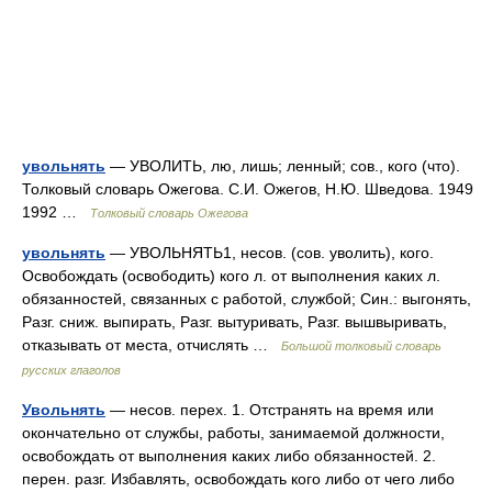
увольнять
— УВОЛИТЬ, лю, лишь; ленный; сов., кого (что).
Толковый словарь Ожегова. С.И. Ожегов, Н.Ю. Шведова. 1949
1992 …
Толковый словарь Ожегова
увольнять
— УВОЛЬНЯТЬ1, несов. (сов. уволить), кого.
Освобождать (освободить) кого л. от выполнения каких л.
обязанностей, связанных с работой, службой; Син.: выгонять,
Разг. сниж. выпирать, Разг. вытуривать, Разг. вышвыривать,
отказывать от места, отчислять …
Большой толковый словарь
русских глаголов
Увольнять
— несов. перех. 1. Отстранять на время или
окончательно от службы, работы, занимаемой должности,
освобождать от выполнения каких либо обязанностей. 2.
перен. разг. Избавлять, освобождать кого либо от чего либо