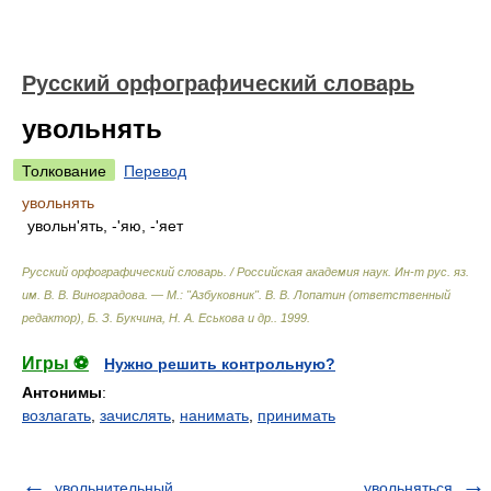
Русский орфографический словарь
увольнять
Толкование
Перевод
увольнять
увольн'ять, -'яю, -'яет
Русский орфографический словарь. / Российская академия наук. Ин-т рус. яз.
им. В. В. Виноградова. — М.: "Азбуковник"
.
В. В. Лопатин (ответственный
редактор), Б. З. Букчина, Н. А. Еськова и др.
.
1999
.
Игры ⚽
Нужно решить контрольную?
Антонимы
:
возлагать
,
зачислять
,
нанимать
,
принимать
увольнительный
увольняться