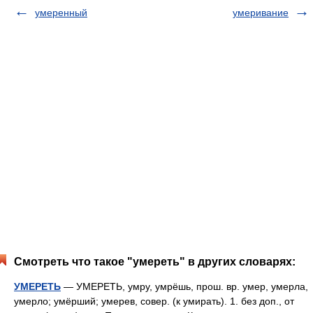
умеренный
умеривание
Смотреть что такое "умереть" в других словарях:
УМЕРЕТЬ
— УМЕРЕТЬ, умру, умрёшь, прош. вр. умер, умерла,
умерло; умёрший; умерев, совер. (к умирать). 1. без доп., от