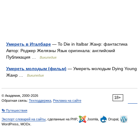
Умереть в Италбаре
— To Die in Italbar Жанр: фантастика
Автор: Роджер Желязны Язык оригинала: английский
Публикация …
Википедия
Умереть молодым (фильм)
— Умереть молодым Dying Young
Жанр …
Википедия
© Академик, 2000-2026
18+
Обратная связь:
Техподдержка
,
Реклама на сайте
👣 Путешествия
Экспорт словарей на сайты
, сделанные на PHP,
Joomla,
Drupal,
WordPress, MODx.