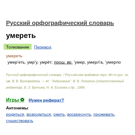
Русский орфографический словарь
умереть
Толкование
Перевод
умереть
умер'еть, умр'у, умрёт;
прош. вр.
'умер, умерл'а, 'умерло
Русский орфографический словарь. / Российская академия наук. Ин-т рус. яз.
им. В. В. Виноградова. — М.: "Азбуковник"
.
В. В. Лопатин (ответственный
редактор), Б. З. Букчина, Н. А. Еськова и др.
.
1999
.
Игры ⚽
Нужен реферат?
Антонимы
:
родиться
,
возродиться
,
ожить
,
воскреснуть
,
проживать
,
существовать