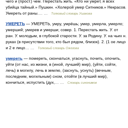
чего и (прост.) чем. Перестать жить. «Кто ни умрет, я всех
убийца тайный.» Пушкин. «Холерой умер Ситников.» Некрасов.
Умереть от раны.… …
Толковый словарь Ушакова
УМЕРЕТЬ
— УМЕРЕТЬ, умру, умрёшь; умер, умерла, умерло;
умерший; умерев и умерши; совер. 1. Перестать жить. У. от
ран. У. молодым, в глубокой старости. У. за Родину. У. на чьих н.
руках (в присутствии того, кто был рядом, близок). 2. (1 ое лицо
и 2 е лицо… …
Толковый словарь Ожегова
умереть
— помереть, скончаться, угаснуть, почить, опочить,
уйти (от нас, из жизни, в (иной, лучший) мир), (уйти, сойти,
лечь) в могилу, лечь в землю, (заснуть, уснуть) (вечным,
последним, могильным) сном, отойти (в лучший мир),
кончиться, испустить (дух,… …
Словарь синонимов