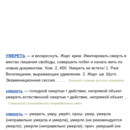
УМЕРЕТЬ
— и воскреснуть. Жарг. крим. Имитировать смерть в
местах лишения свободы, совершить побег и начать жить по
новым документам. Хом. 2, 450. Умереть не встеть! 1. Разг.
Восклицание, выражающее удивление. 2. Жарг. шк. Шутл.
Экзаменационная сессия.… …
Большой словарь русских поговорок
умереть
— голодной смертью • действие, непрямой объект
умереть естественной смертью • действие, непрямой объект …
Глагольной сочетаемости непредметных имён
умереть
— умереть, умру, умрёт; прош. умер, умерла
(неправильно умерла и умерла), умерло (не рекомендуется
умерло), умерли (неправильно умерли); прич. умерший (не