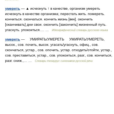
умереть
— ▲ исчезнуть ↑ в качестве, организм умереть
исчезнуть в качестве организма; перестать жить. помереть.
кончиться. скончаться. кончить жизнь [век]. окончить
[оканчивать] дни свои. окончить [закончить] жизненный путь.
угаснуть. упокоиться.… …
Идеографический словарь русского языка
умереть
— УМИРАТЬ/УМЕРЕТЬ УМИРАТЬ/УМЕРЕТЬ,
высок., сов. почить, высок. угасать/угаснуть, офиц., сов.
скончаться, устар., сов. опочить, устар. отходить/отойти, устар.,
сов. преставиться, устар., сов. упокоиться, разг., сов. кончиться,
разг. сниж.,… …
Словарь-тезаурус синонимов русской речи