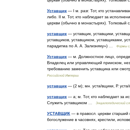
церкви (обычно в монастырях). Толковы
Уставщик
— I м. разг. Тот, кто устанавлив
либо. II м. Тот, кто наблюдает за исполнен
церкви (обычно в монастырях). Толковы
уставщик
— уставщик, уставщики, уставщи
уставщиков, уставщиком, уставщиками, ус
парадигма по А. А. Зализняку») …
Формы с
Уставщик
— м. Должностное лицо, опреде
Владелец или управляющий прииском, неза
требованию заменить уставщика или смо
Российской Империи
уставщик
— (2 м); мн. уста/вщики, Р. ус
уставщик
— а; м. Тот, кто наблюдает за 
Служить уставщиком …
Энциклопедический сл
УСТАВЩИК
— в правосл. церкви старший п
богослужение в часовнях, крестили, ис