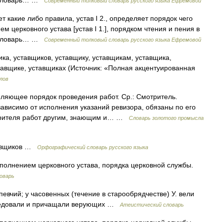
й словарь… …
Современный толковый словарь русского языка Ефремовой
ает какие либо правила, устав I 2., определяет порядок чего
ием церковного устава [устав I 1.], порядком чтения и пения в
й словарь… …
Современный толковый словарь русского языка Ефремовой
ка, уставщиков, уставщику, уставщикам, уставщика,
тавщике, уставщиках (Источник: «Полная акцентуированная
лов
ляющее порядок проведения работ. Ср.: Смотритель.
висимо от исполнения указаний ревизора, обязаны по его
трителя работ другим, знающим и… …
Словарь золотого промысла
та/вщиков …
Орфографический словарь русского языка
исполнением церковного устава, порядка церковной службы.
оварь
евчий; у часовенных (течение в старообрядчестве) У. вели
поведовали и причащали верующих …
Атеистический словарь