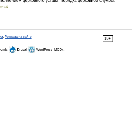
исполнением церковного устава, порядка церковной службы.
жений
ка
,
Реклама на сайте
18+
omla,
Drupal,
WordPress, MODx.