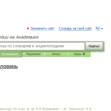
Запомнить сайт
Словарь на свой сайт
RU
едии на Академике
Найти!
Толкования
Переводы
Книги
Игры ⚽
словарь
емия
наук
.
Ин
-
т
рус
.
яз
.
им
.
В
.
В
.
Виноградова
. —
М
.
:
"
Азбуковник
"
.
В
.
В
.