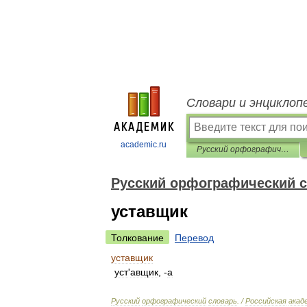
Словари и энциклоп
academic.ru
Русский орфографический словарь
Русский орфографический 
уставщик
Толкование
Перевод
уставщик
уст
'
авщик
, -
а
Русский
орфографический
словарь
. /
Российская
акад