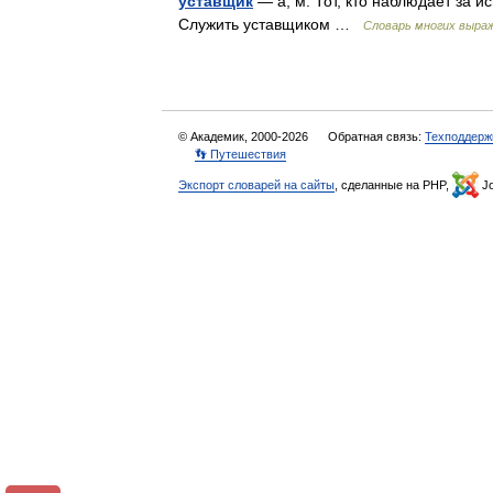
уставщик
— а; м. Тот, кто наблюдает за 
Служить уставщиком …
Словарь многих выра
© Академик, 2000-2026
Обратная связь:
Техподдерж
👣 Путешествия
Экспорт словарей на сайты
, сделанные на PHP,
Jo