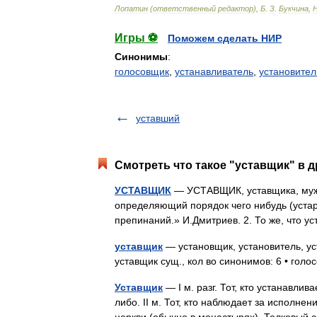
Лопатин
(
ответственный
редактор
),
Б
.
З
.
Букчина
,
Игры ⚽
Поможем сделать НИР
Синонимы
:
голосовщик
,
устанавливатель
,
установител
уставший
Смотреть что такое "уставщик" в д
УСТАВЩИК
— УСТАВЩИК, уставщика, муж.
определяющий порядок чего нибудь (устар.;
препинаний.» И.Дмитриев. 2. То же, что у
уставщик
— установщик, установитель, ус
уставщик сущ., кол во синонимов: 6 • гол
Уставщик
— I м. разг. Тот, кто устанавлив
либо. II м. Тот, кто наблюдает за исполнен