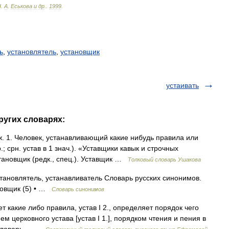
Н
.
А
.
Еськова
и
др
.
.
1999
.
ь
,
установлятель
,
установщик
устаивать
ругих словарях:
 1. Человек, устанавливающий какие нибудь правила или
 срн. устав в 1 знач.). «Уставщики кавык и строчных
становщик (редк., спец.). Уставщик …
Толковый словарь Ушакова
тановлятель, устанавливатель Словарь русских синонимов.
осовщик (5) • …
Словарь синонимов
ает какие либо правила, устав I 2., определяет порядок чего
ием церковного устава [устав I 1.], порядком чтения и пения в