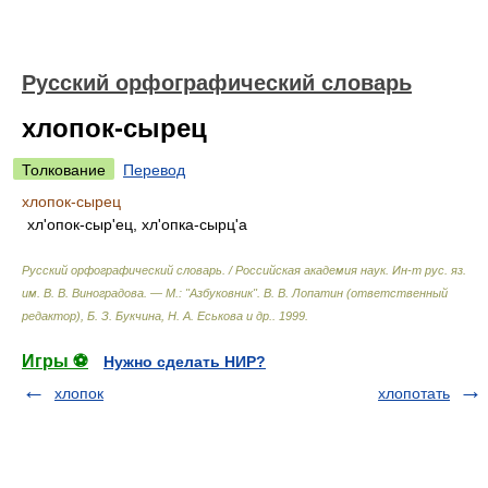
Русский орфографический словарь
хлопок-сырец
Толкование
Перевод
хлопок-сырец
хл'опок-сыр'ец, хл'опка-сырц'а
Русский орфографический словарь. / Российская академия наук. Ин-т рус. яз.
им. В. В. Виноградова. — М.: "Азбуковник"
.
В. В. Лопатин (ответственный
редактор), Б. З. Букчина, Н. А. Еськова и др.
.
1999
.
Игры ⚽
Нужно сделать НИР?
хлопок
хлопотать