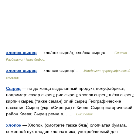
хлопок-сырец
— хло/пок сыре/ц, хло/пка сырца/ …
Слитно.
Раздельно. Через дефис.
хлопок-сырец
— хлопок/ сыр/ец/ …
Морфемно-орфографический
словарь
Сырец
— не до конца выделанный продукт, полуфабрикат,
например: сахар сырец; рис сырец; хлопок сырец; шёлк сырец;
кирпич сырец (также саман) опий сырец Географические
названия Сырец (укр. «Сирець») в Киеве: Сырец исторический
район Киева; Сырец речка в… …
Википедия
хлопок
— Хлопок, (смотрите также бязь) хлопчатая бумага,
семенной пух плодов хлопчатника, употребляемый для