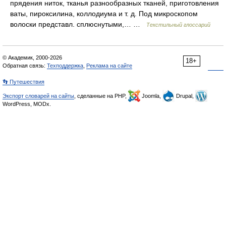
прядения ниток, тканья разнообразных тканей, приготовления
ваты, пироксилина, коллодиума и т. д. Под микроскопом
волоски представл. сплюснутыми,… …
Текстильный глоссарий
© Академик, 2000-2026
18+
Обратная связь:
Техподдержка
,
Реклама на сайте
👣 Путешествия
Экспорт словарей на сайты
, сделанные на PHP,
Joomla,
Drupal,
WordPress, MODx.