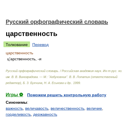
Русский орфографический словарь
царственность
Толкование
Перевод
царственность
ц'арственность, -и
Русский орфографический словарь. / Российская академия наук. Ин-т рус. яз.
им. В. В. Виноградова. — М.: "Азбуковник"
.
В. В. Лопатин (ответственный
редактор), Б. З. Букчина, Н. А. Еськова и др.
.
1999
.
Игры ⚽
Поможем решить контрольную работу
Синонимы
:
важность
,
величавость
,
величественность
,
величие
,
горделивость
,
державность