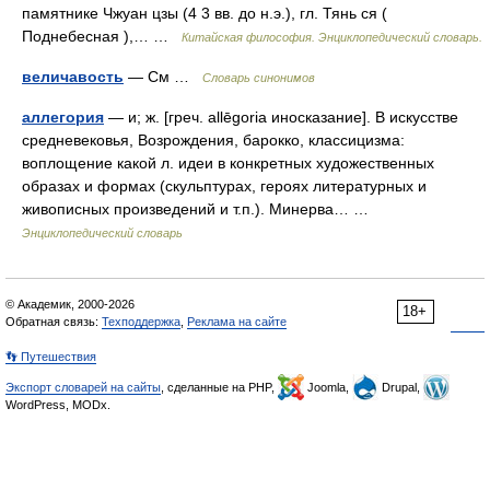
памятнике Чжуан цзы (4 3 вв. до н.э.), гл. Тянь ся (
Поднебесная ),… …
Китайская философия. Энциклопедический словарь.
величавость
— См …
Словарь синонимов
аллегория
— и; ж. [греч. allēgoria иносказание]. В искусстве
средневековья, Возрождения, барокко, классицизма:
воплощение какой л. идеи в конкретных художественных
образах и формах (скульптурах, героях литературных и
живописных произведений и т.п.). Минерва… …
Энциклопедический словарь
© Академик, 2000-2026
18+
Обратная связь:
Техподдержка
,
Реклама на сайте
👣 Путешествия
Экспорт словарей на сайты
, сделанные на PHP,
Joomla,
Drupal,
WordPress, MODx.