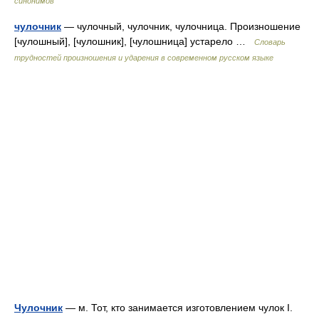
синонимов
чулочник
— чулочный, чулочник, чулочница. Произношение
[чулошный], [чулошник], [чулошница] устарело …
Словарь
трудностей произношения и ударения в современном русском языке
Чулочник
— м. Тот, кто занимается изготовлением чулок I.