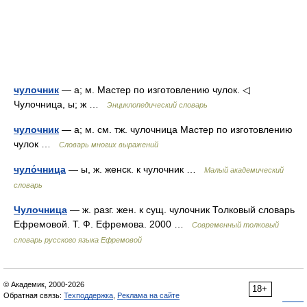
чулочник
— а; м. Мастер по изготовлению чулок. ◁
Чулочница, ы; ж …
Энциклопедический словарь
чулочник
— а; м. см. тж. чулочница Мастер по изготовлению
чулок …
Словарь многих выражений
чуло́чница
— ы, ж. женск. к чулочник …
Малый академический
словарь
Чулочница
— ж. разг. жен. к сущ. чулочник Толковый словарь
Ефремовой. Т. Ф. Ефремова. 2000 …
Современный толковый
словарь русского языка Ефремовой
© Академик, 2000-2026
18+
Обратная связь:
Техподдержка
,
Реклама на сайте