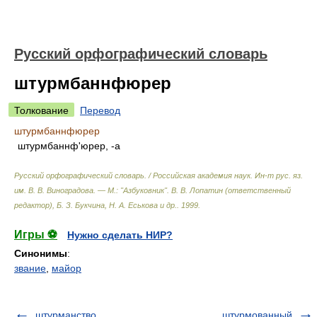
Русский орфографический словарь
штурмбаннфюрер
Толкование
Перевод
штурмбаннфюрер
штурмбаннф'юрер, -а
Русский орфографический словарь. / Российская академия наук. Ин-т рус. яз.
им. В. В. Виноградова. — М.: "Азбуковник"
.
В. В. Лопатин (ответственный
редактор), Б. З. Букчина, Н. А. Еськова и др.
.
1999
.
Игры ⚽
Нужно сделать НИР?
Синонимы
:
звание
,
майор
штурманство
штурмованный