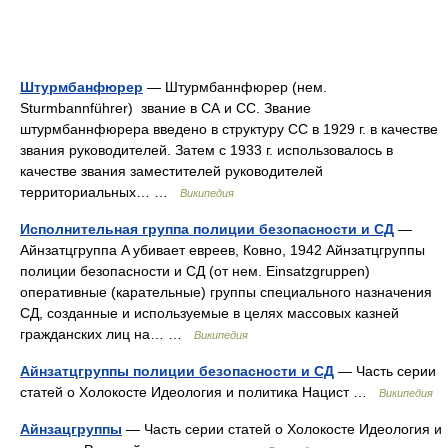
Штурмбанфюрер
— Штурмбаннфюрер (нем.
Sturmbannführer) звание в СА и СС. Звание
штурмбаннфюрера введено в структуру СС в 1929 г. в качестве
звания руководителей. Затем с 1933 г. использовалось в
качестве звания заместителей руководителей
территориальных… …
Википедия
Исполнительная группа полиции безопасности и СД
—
Айнзатцгруппа A убивает евреев, Ковно, 1942 Айнзатцгруппы
полиции безопасности и СД (от нем. Einsatzgruppen)
оперативные (карательные) группы специального назначения
СД, созданные и используемые в целях массовых казней
гражданских лиц на… …
Википедия
Айнзатцгруппы полиции безопасности и СД
— Часть серии
статей о Холокосте Идеология и политика Нацист …
Википедия
Айнзацгруппы
— Часть серии статей о Холокосте Идеология и