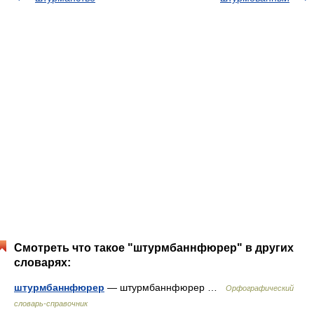
Смотреть что такое "штурмбаннфюрер" в других
словарях:
штурмбаннфюрер
— штурмбаннфюрер …
Орфографический
словарь-справочник