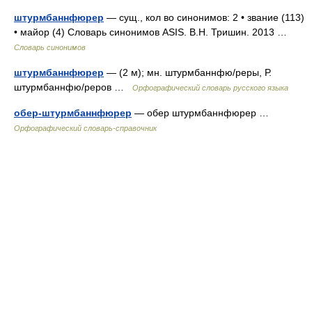
штурмбаннфюрер
— сущ., кол во синонимов: 2 • звание (113)
• майор (4) Словарь синонимов ASIS. В.Н. Тришин. 2013 …
Словарь синонимов
штурмбаннфюрер
— (2 м); мн. штурмбаннфю/реры, Р.
штурмбаннфю/реров …
Орфографический словарь русского языка
обер-штурмбаннфюрер
— обер штурмбаннфюрер …
Орфографический словарь-справочник