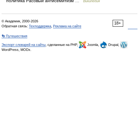
политика Расовый антисемитизм …
Википедия
© Академик, 2000-2026
18+
Обратная связь:
Техподдержка
,
Реклама на сайте
👣 Путешествия
Экспорт словарей на сайты
, сделанные на PHP,
Joomla,
Drupal,
WordPress, MODx.