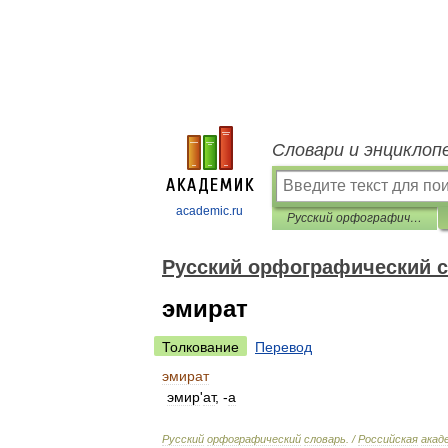
Словари и энциклоп
academic.ru
Русский орфографический словарь
Русский орфографический 
эмират
Толкование
Перевод
эмират
эмир
'
ат
, -
а
Русский
орфографический
словарь
. /
Российская
акад