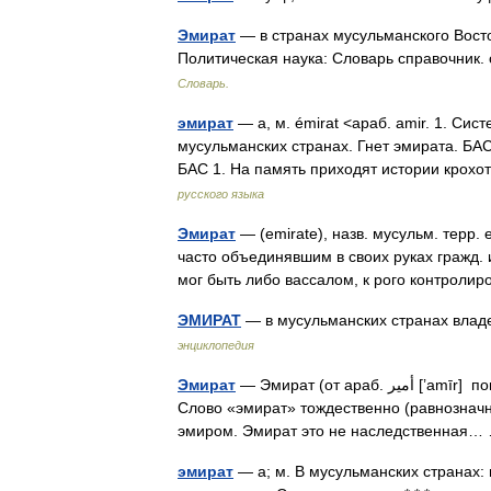
Эмират
— в странах мусульманского Восто
Политическая наука: Словарь справочник.
Словарь.
эмират
— а, м. émirat <араб. amir. 1. Си
мусульманских странах. Гнет эмирата. БАС 
БАС 1. На память приходят истории кро
русского языка
Эмират
— (emirate), назв. мусульм. терр.
часто объединявшим в своих руках гражд. 
мог быть либо вассалом, к рого контрол
ЭМИРАТ
— в мусульманских странах влад
энциклопедия
Эмират
— Эмират (от араб. أمیر‎‎ [’amīr] повелитель, вождь) форма правления исламского государства.
Слово «эмират» тождественно (равнозначн
эмиром. Эмират это не наследственная
эмират
— а; м. В мусульманских странах: