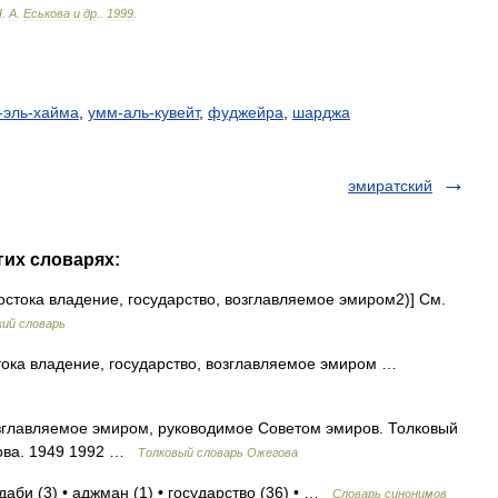
Н
.
А
.
Еськова
и
др
.
.
1999
.
-эль-хайма
,
умм-аль-кувейт
,
фуджейра
,
шарджа
эмиратский
гих словарях:
остока владение, государство, возглавляемое эмиром2)] См.
ий словарь
тока владение, государство, возглавляемое эмиром …
озглавляемое эмиром, руководимое Советом эмиров. Толковый
дова. 1949 1992 …
Толковый словарь Ожегова
даби (3) • аджман (1) • государство (36) • …
Словарь синонимов