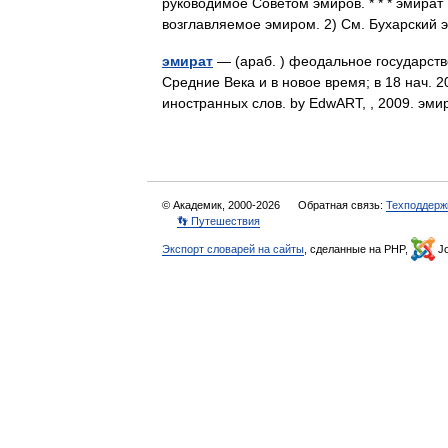
руководимое Советом эмиров. * * * эмират 
возглавляемое эмиром. 2) См. Бухарский
эмират
— (араб. ) феодальное государств
Средние Века и в новое время; в 18 нач. 
иностранных слов. by EdwART, , 2009. эми
© Академик, 2000-2026
Обратная связь:
Техподдерж
👣 Путешествия
Экспорт словарей на сайты
, сделанные на PHP,
Jo