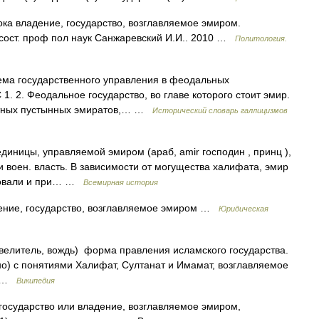
ка владение, государство, возглавляемое эмиром.
 сост. проф пол наук Санжаревский И.И.. 2010 …
Политология.
стема государственного управления в феодальных
1. 2. Феодальное государство, во главе которого стоит эмир.
хотных пустынных эмиратов,… …
Исторический словарь галлицизмов
 единицы, управляемой эмиром (араб, amir господин , принц ),
и воен. власть. В зависимости от могущества халифата, эмир
ировали и при… …
Всемирная история
ение, государство, возглавляемое эмиром …
Юридическая
о) с понятиями Халифат, Султанат и Имамат, возглавляемое
… …
Википедия
 государство или владение, возглавляемое эмиром,