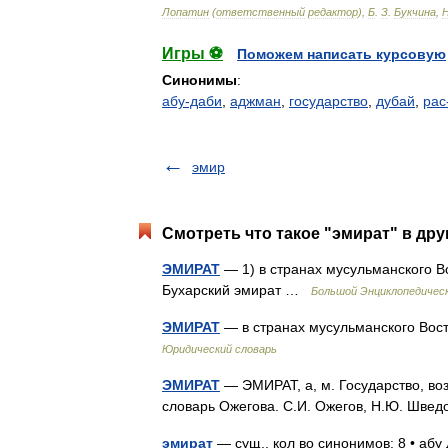
Лопатин
(
ответственный
редактор
),
Б
.
З
.
Букчина
,
Игры ⚽
Поможем написать курсовую
Синонимы
:
абу-даби
,
аджман
,
государство
,
дубай
,
рас
эмир
Смотреть что такое "эмират" в дру
ЭМИРАТ
— 1) в странах мусульманского В
Бухарский эмират …
Большой Энциклопедическ
ЭМИРАТ
— в странах мусульманского Вос
Юридический словарь
ЭМИРАТ
— ЭМИРАТ, а, м. Государство, в
словарь Ожегова. С.И. Ожегов, Н.Ю. Шве
эмират
— сущ., кол во синонимов: 8 • абу 