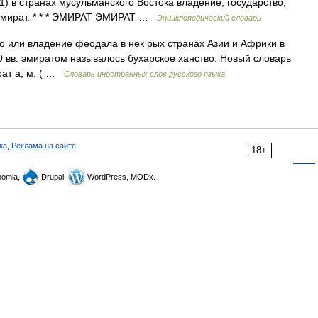
1) в странах мусульманского Востока владение, государство,
 эмират. * * * ЭМИРАТ ЭМИРАТ …
Энциклопедический словарь
о или владение феодала в нек рых странах Азии и Африки в
20 вв. эмиратом называлось бухарское ханство. Новый словарь
рат а, м. ( …
Словарь иностранных слов русского языка
ка
,
Реклама на сайте
18+
omla,
Drupal,
WordPress, MODx.