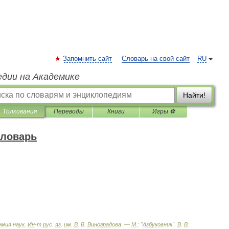
Запомнить сайт
Словарь на свой сайт
RU
едии на Академике
Найти!
Толкования
Переводы
Книги
Игры ⚽
словарь
емия
наук
.
Ин
-
т
рус
.
яз
.
им
.
В
.
В
.
Виноградова
. —
М
.
:
"
Азбуковник
"
.
В
.
В
.