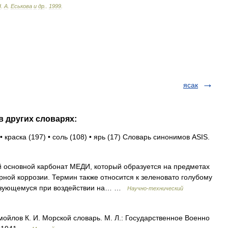
Н
.
А
.
Еськова
и
др
.
.
1999
.
ясак
в других словарях:
 краска (197) • соль (108) • ярь (17) Словарь синонимов ASIS.
основной карбонат МЕДИ, который образуется на предметах
ной коррозии. Термин также относится к зеленовато голубому
разующемуся при воздействии на… …
Научно-технический
ойлов К. И. Морской словарь. М. Л.: Государственное Военно