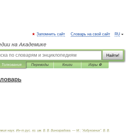
Запомнить сайт
Словарь на свой сайт
RU
едии на Академике
Найти!
Толкования
Переводы
Книги
Игры ⚽
словарь
емия
наук
.
Ин
-
т
рус
.
яз
.
им
.
В
.
В
.
Виноградова
. —
М
.
:
"
Азбуковник
"
.
В
.
В
.