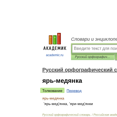
Словари и энциклоп
academic.ru
Русский орфографический словарь
Русский орфографический 
ярь-медянка
Толкование
Перевод
ярь
-
медянка
'
ярь
-
мед
'
янка
, '
яри
-
мед
'
янки
Русский
орфографический
словарь
. /
Российская
акад