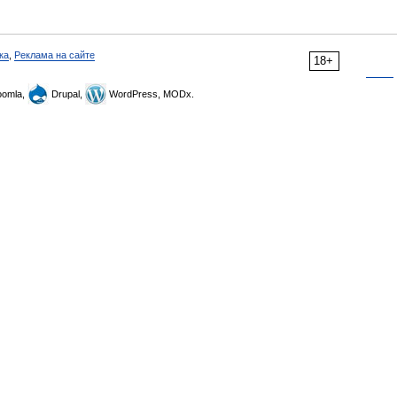
ка
,
Реклама на сайте
18+
omla,
Drupal,
WordPress, MODx.