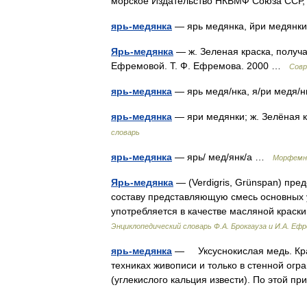
морское Издательство НКВМФ Союза ССР
ярь-медянка
— ярь медянка, йри медян
Ярь-медянка
— ж. Зеленая краска, получа
Ефремовой. Т. Ф. Ефремова. 2000 …
Совр
ярь-медянка
— ярь медя/нка, я/ри медя
ярь-медянка
— яри медянки; ж. Зелёная 
словарь
ярь-медянка
— ярь/ мед/янк/а …
Морфемно
Ярь-медянка
— (Verdigris, Grünspan) пре
составу представляющую смесь основных у
употребляется в качестве масляной краск
Энциклопедический словарь Ф.А. Брокгауза и И.А. Еф
ярь-медянка
— Уксуснокислая медь. Крас
техниках живописи и только в стенной огр
(углекислого кальция извести). По этой 