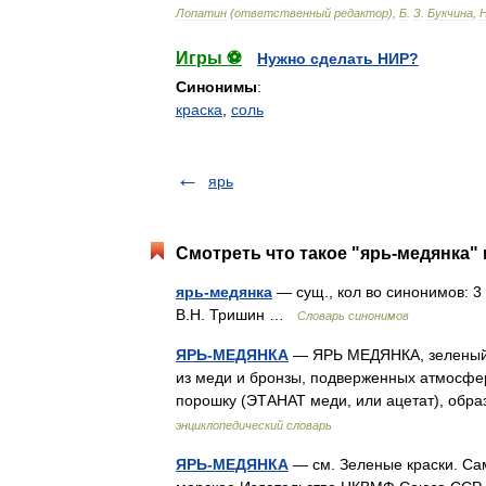
Лопатин
(
ответственный
редактор
),
Б
.
З
.
Букчина
,
Игры ⚽
Нужно сделать НИР?
Синонимы
:
краска
,
соль
ярь
Смотреть что такое "ярь-медянка" 
ярь-медянка
— сущ., кол во синонимов: 3 •
В.Н. Тришин …
Словарь синонимов
ЯРЬ-МЕДЯНКА
— ЯРЬ МЕДЯНКА, зеленый 
из меди и бронзы, подверженных атмосфер
порошку (ЭТАНАТ меди, или ацетат), об
энциклопедический словарь
ЯРЬ-МЕДЯНКА
— см. Зеленые краски. Сам