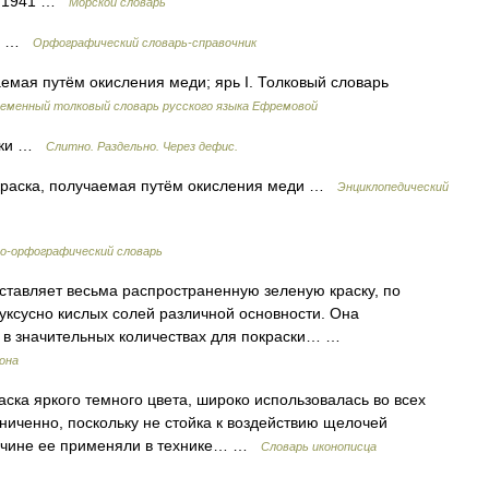
, 1941 …
Морской словарь
ки …
Орфографический словарь-справочник
емая путём окисления меди; ярь I. Толковый словарь
еменный толковый словарь русского языка Ефремовой
/нки …
Слитно. Раздельно. Через дефис.
краска, получаемая путём окисления меди …
Энциклопедический
-орфографический словарь
дставляет весьма распространенную зеленую краску, по
ксусно кислых солей различной основности. Она
и в значительных количествах для покраски… …
рона
ка яркого темного цвета, широко использовалась во всех
аниченно, поскольку не стойка к воздействию щелочей
причине ее применяли в технике… …
Словарь иконописца