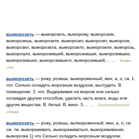
выморозить
— выморозить, выморожу, выморозим,
выморозишь, выморозите, выморозит, выморозят, выморозя,
выморозил, выморозила, выморозило, выморозили, выморозь,
выморозьте, выморозивший, выморозившая, выморозившее,
выморозившие, выморозившего, выморозившей,… …
Формы
слов
выморозить
— рожу, розишь; вымороженный; жен, а, о; св. 1.
что. Сильно охладить морозным воздухом; выстудить. В.
помещение. 2. что. Выдерживая на морозе или сильно
охлаждая другим способом, удалить часть влаги, воды или
другие вещества. В. бельё. В. вино. 3.… …
Энциклопедический
словарь
выморозить
— рожу, розишь; вы/мороженный; жен, а, о; св.
см. тж. вымораживать, вымораживаться, вымораживание,
выморозка 1) что Сильно охладить морозным воздухом;