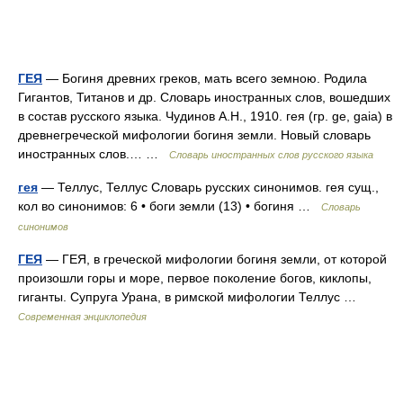
ГЕЯ
— Богиня древних греков, мать всего земною. Родила
Гигантов, Титанов и др. Словарь иностранных слов, вошедших
в состав русского языка. Чудинов А.Н., 1910. гея (гр. ge, gaia) в
древнегреческой мифологии богиня земли. Новый словарь
иностранных слов.… …
Словарь иностранных слов русского языка
гея
— Теллус, Теллус Словарь русских синонимов. гея сущ.,
кол во синонимов: 6 • боги земли (13) • богиня …
Словарь
синонимов
ГЕЯ
— ГЕЯ, в греческой мифологии богиня земли, от которой
произошли горы и море, первое поколение богов, киклопы,
гиганты. Супруга Урана, в римской мифологии Теллус …
Современная энциклопедия