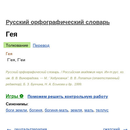
Русский орфографический словарь
Гея
Толкование
Перевод
Гея
Г'ея, Г'еи
Русский орфографический словарь. / Российская академия наук. Ин-т рус. яз.
им. В. В. Виноградова. — М.: "Азбуковник"
.
В. В. Лопатин (ответственный
редактор), Б. З. Букчина, Н. А. Еськова и др.
.
1999
.
Игры ⚽
Поможем решить контрольную работу
Синонимы
:
боги земли
,
богиня
,
богиня-мать
,
земля
,
мать
,
теллус
гештальттерапия
гжатский