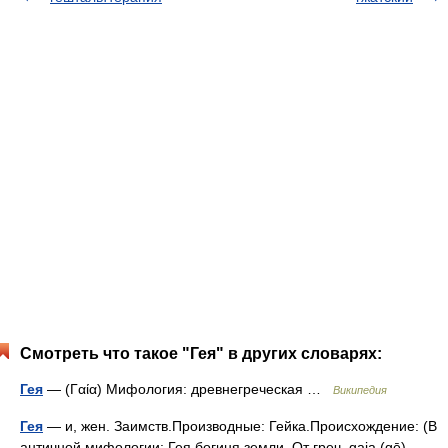
Смотреть что такое "Гея" в других словарях:
Гея
— (Γαία) Мифология: древнегреческая …
Википедия
Гея
— и, жен. Заимств.Производные: Гейка.Происхождение: (В
античной мифологии: Гея богиня земли. От греч. gaia (gē)