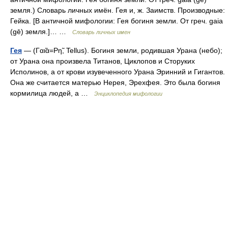
земля.) Словарь личных имён. Гея и, ж. Заимств. Производные:
Гейка. [В античной мифологии: Гея богиня земли. От греч. gaia
(gē) земля.]… …
Словарь личных имен
Гея
— (Γαι̃α=Ρη̃, Tellus). Богиня земли, родившая Урана (небо);
от Урана она произвела Титанов, Циклопов и Сторуких
Исполинов, а от крови изувеченного Урана Эринний и Гигантов.
Она же считается матерью Нерея, Эрехфея. Это была богиня
кормилица людей, а …
Энциклопедия мифологии