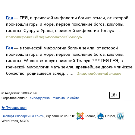
Гея
— ГЕЯ, в греческой мифологии богиня земли, от которой
произошли горы и море, первое поколение богов, киклопы,
гиганты. Супруга Урана, в римской мифологии Теллус. …
Иллюстрированный энциклопедический словарь
Гея
— в греческой мифологии богиня земли, от которой
произошли горы и море, первое поколение богов, киклопы,
гиганты. Ей соответствует римский Теллус. * * * ГЕЯ ГЕЯ, в
греческой мифологии мать земля, древнейшее доолимпийское
божество, родившееся вслед… …
Энциклопедический словарь
© Академик, 2000-2026
18+
Обратная связь:
Техподдержка
,
Реклама на сайте
👣 Путешествия
Экспорт словарей на сайты
, сделанные на PHP,
Joomla,
Drupal,
WordPress, MODx.