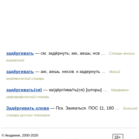
задёргивать
— см. задёрнуть; аю, аешь; нсв …
Словарь многих
выражений
задёргивать
— аю, аешь. несов. к задернуть …
Малый
академический словарь
задёргивать(ся)
— за/дёрг/ива/ть(ся) [шторы] …
Морфемно-
орфографический словарь
Задёргивать слова
— Пск. Заикаться. ПОС 11, 180 …
Большой
словарь русских поговорок
© Академик, 2000-2026
18+