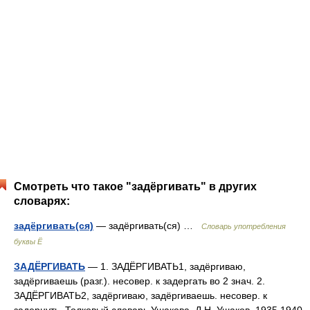
Смотреть что такое "задёргивать" в других
словарях:
задёргивать(ся)
— задёргивать(ся) …
Словарь употребления
буквы Ё
ЗАДЁРГИВАТЬ
— 1. ЗАДЁРГИВАТЬ1, задёргиваю,
задёргиваешь (разг.). несовер. к задергать во 2 знач. 2.
ЗАДЁРГИВАТЬ2, задёргиваю, задёргиваешь. несовер. к