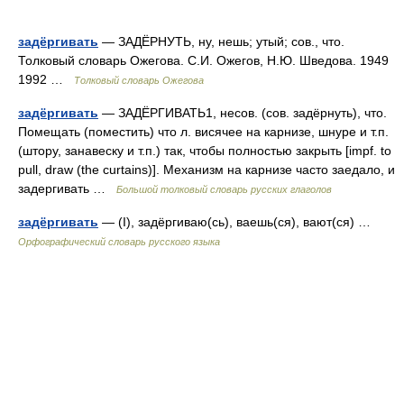
задёргивать
— ЗАДЁРНУТЬ, ну, нешь; утый; сов., что.
Толковый словарь Ожегова. С.И. Ожегов, Н.Ю. Шведова. 1949
1992 …
Толковый словарь Ожегова
задёргивать
— ЗАДЁРГИВАТЬ1, несов. (сов. задёрнуть), что.
Помещать (поместить) что л. висячее на карнизе, шнуре и т.п.
(штору, занавеску и т.п.) так, чтобы полностью закрыть [impf. to
pull, draw (the curtains)]. Механизм на карнизе часто заедало, и
задергивать …
Большой толковый словарь русских глаголов
задёргивать
— (I), задёргиваю(сь), ваешь(ся), вают(ся) …
Орфографический словарь русского языка