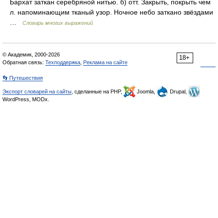
Бархат заткан серебряной нитью. б) отт. Закрыть, покрыть чем
л. напоминающим тканый узор. Ночное небо заткано звёздами
…
Словарь многих выражений
© Академик, 2000-2026
18+
Обратная связь:
Техподдержка
,
Реклама на сайте
👣 Путешествия
Экспорт словарей на сайты
, сделанные на PHP,
Joomla,
Drupal,
WordPress, MODx.