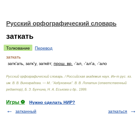
Русский орфографический словарь
заткать
Толкование
Перевод
заткать
затк'ать, затк'у, заткёт;
прош. вр.
-'ал, -'ал'а, -'ало
Русский орфографический словарь. / Российская академия наук. Ин-т рус. яз.
им. В. В. Виноградова. — М.: "Азбуковник"
.
В. В. Лопатин (ответственный
редактор), Б. З. Букчина, Н. А. Еськова и др.
.
1999
.
Игры ⚽
Нужно сделать НИР?
затканный
заткаться