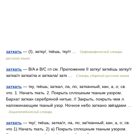
заткать
— (I), затку/, ткёшь, тку/т …
Орфографический словарь
русского языка
заткать
— B/A и B/C гл см. Приложение II затку/ заткёшь затку/т
затка/л затка/ла и заткала/ затк …
Словарь ударений русского языка
заткать
— тку, ткёшь; заткал, ла, ло; затканный; кан, а, о; св.
что. 1. Начать ткать. 2. Покрыть сплошным тканым узором.
Бархат заткан серебряной нитью. // Закрыть, покрыть чем л.
напоминающим тканый узор. Ночное небо заткано звёздами …
Энциклопедический словарь
заткать
— тку/, ткёшь; затка/л, ла, ло; за/тканный; кан, а, о; св.
что 1) Начать ткать. 2) а) Покрыть сплошным тканым узором.