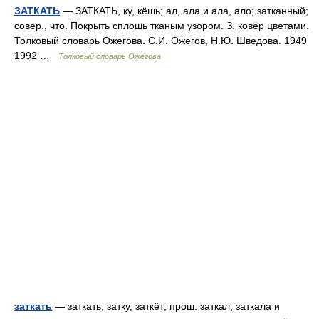
ЗАТКАТЬ
— ЗАТКАТЬ, ку, кёшь; ал, ала и ала, ало; затканный;
совер., что. Покрыть сплошь тканым узором. З. ковёр цветами.
Толковый словарь Ожегова. С.И. Ожегов, Н.Ю. Шведова. 1949
1992 …
Толковый словарь Ожегова
заткать
— заткать, затку, заткёт; прош. заткал, заткала и