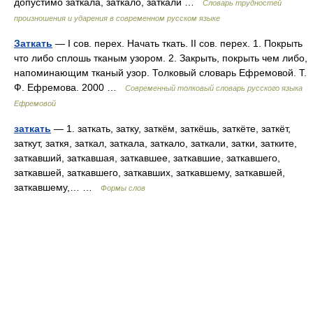
допустимо заткала, заткало, заткали …
Словарь трудностей
произношения и ударения в современном русском языке
Заткать
— I сов. перех. Начать ткать. II сов. перех. 1. Покрыть
что либо сплошь тканым узором. 2. Закрыть, покрыть чем либо,
напоминающим тканый узор. Толковый словарь Ефремовой. Т.
Ф. Ефремова. 2000 …
Современный толковый словарь русского языка
Ефремовой
заткать
— 1. заткать, затку, заткём, заткёшь, заткёте, заткёт,
заткут, заткя, заткал, заткала, заткало, заткали, затки, затките,
заткавший, заткавшая, заткавшее, заткавшие, заткавшего,
заткавшей, заткавшего, заткавших, заткавшему, заткавшей,
заткавшему,… …
Формы слов