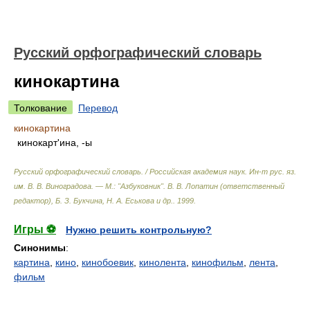
Русский орфографический словарь
кинокартина
Толкование
Перевод
кинокартина
кинокарт'ина, -ы
Русский орфографический словарь. / Российская академия наук. Ин-т рус. яз.
им. В. В. Виноградова. — М.: "Азбуковник"
.
В. В. Лопатин (ответственный
редактор), Б. З. Букчина, Н. А. Еськова и др.
.
1999
.
Игры ⚽
Нужно решить контрольную?
Синонимы
:
картина
,
кино
,
кинобоевик
,
кинолента
,
кинофильм
,
лента
,
фильм