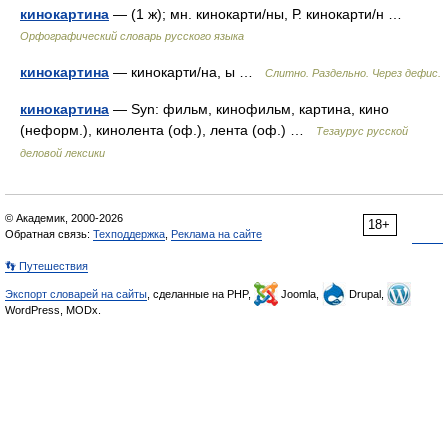
кинокартина
— (1 ж); мн. кинокарти/ны, Р. кинокарти/н …
Орфографический словарь русского языка
кинокартина
— кинокарти/на, ы …
Слитно. Раздельно. Через дефис.
кинокартина
— Syn: фильм, кинофильм, картина, кино
(неформ.), кинолента (оф.), лента (оф.) …
Тезаурус русской
деловой лексики
© Академик, 2000-2026
18+
Обратная связь:
Техподдержка
,
Реклама на сайте
👣 Путешествия
Экспорт словарей на сайты
, сделанные на PHP,
Joomla,
Drupal,
WordPress, MODx.