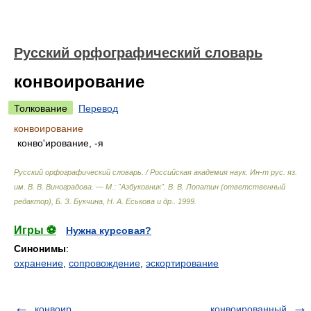
Русский орфографический словарь
конвоирование
Толкование
Перевод
конвоирование
конво'ирование, -я
Русский орфографический словарь. / Российская академия наук. Ин-т рус. яз.
им. В. В. Виноградова. — М.: "Азбуковник"
.
В. В. Лопатин (ответственный
редактор), Б. З. Букчина, Н. А. Еськова и др.
.
1999
.
Игры ⚽
Нужна курсовая?
Синонимы
:
охранение
,
сопровождение
,
эскортирование
конвоир
конвоированный