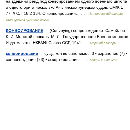
на здешний рейд под конвоированием одного военнаго шлюпа
и одного брига несколько Англинских купецких судов. СМЖ 1
77. // Сл. 18 2 134. О конвоировании… …
Исторический словарь
галлицизмов русского языка
КОНВОИРОВАНИЕ
— (Convoying) сопровождение. Самойлов
К. И. Морской словарь. М. Л.: Государственное Военно морское
Издательство НКВМФ Союза ССР, 1941 …
Морской словарь
конвоирование
— сущ., кол во синонимов: 3 • охранение (7) •
сопровождение (23) • эскортирование …
Словарь синонимов