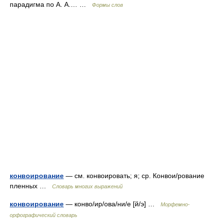
парадигма по А. А.… …
Формы слов
конвоирование
— см. конвоировать; я; ср. Конвои/рование
пленных …
Словарь многих выражений
конвоирование
— конво/ир/ова/ни/е [й/э] …
Морфемно-
орфографический словарь