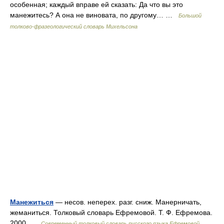
особенная; каждый вправе ей сказать: Да что вы это
манежитесь? А она не виновата, по другому… …
Большой
толково-фразеологический словарь Михельсона
Манежиться
— несов. неперех. разг. сниж. Манерничать,
жеманиться. Толковый словарь Ефремовой. Т. Ф. Ефремова.
2000 …
Современный толковый словарь русского языка Ефремовой