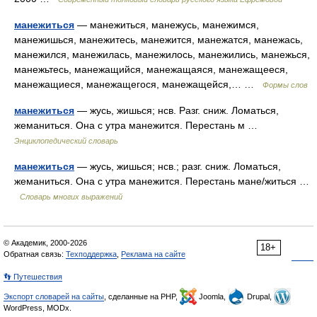
манежиться
— манежиться, манежусь, манежимся,
манежишься, манежитесь, манежится, манежатся, манежась,
манежился, манежилась, манежилось, манежились, манежься,
манежьтесь, манежащийся, манежащаяся, манежащееся,
манежащиеся, манежащегося, манежащейся,… …
Формы слов
манежиться
— жусь, жишься; нсв. Разг. сниж. Ломаться,
жеманиться. Она с утра манежится. Перестань м …
Энциклопедический словарь
манежиться
— жусь, жишься; нсв.; разг. сниж. Ломаться,
жеманиться. Она с утра манежится. Перестань мане/житься …
Словарь многих выражений
© Академик, 2000-2026
18+
Обратная связь:
Техподдержка
,
Реклама на сайте
👣 Путешествия
Экспорт словарей на сайты
, сделанные на PHP,
Joomla,
Drupal,
WordPress, MODx.