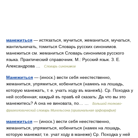
манежиться
— истязаться, мучиться, жеманиться, мучаться,
жантильничать, томиться Словарь русских синонимов.
манежиться см. жеманиться Словарь синонимов русского
языка. Практический справочник. М.: Русский язык. З. Е.
Александрова …
Словарь синонимов
Манежиться
— (иноск.) вести себя неестественно,
жеманиться, упрямиться, кобениться (намекъ на лошадь,
которую манежатъ, т. е. учатъ ходу въ манежѣ). Ср. Походка у
ней особенная; каждый въ правѣ ей сказать: Да что вы это
манежитесь? А она не виновата, по… …
Большой толково-
фразеологический словарь Михельсона (оригинальная орфография)
манежиться
— (иноск.) вести себя неестественно,
жеманиться, упрямиться, кобениться (намек на лошадь,
которую манежат, т.е. учат ходу в манеже) Ср. Походка у ней