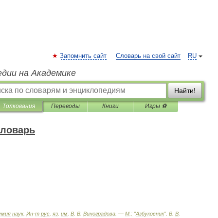
Запомнить сайт
Словарь на свой сайт
RU
едии на Академике
Найти!
Толкования
Переводы
Книги
Игры ⚽
словарь
емия
наук
.
Ин
-
т
рус
.
яз
.
им
.
В
.
В
.
Виноградова
. —
М
.
:
"
Азбуковник
"
.
В
.
В
.