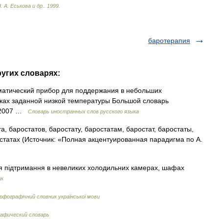
Н
.
А
.
Еськова
и
др
.
.
1999
.
баротерапия
ругих словарях:
матический прибор для поддержания в небольших
ках заданной низкой температуры Большой словарь
, 2007 …
Словарь иностранных слов русского языка
а, баростатов, баростату, баростатам, баростат, баростаты,
статах (Источник: «Полная акцентуированная парадигма по А.
я підтримання в невеликих холодильних камерах, шафах
ик
рфографічний словник української мови
афический словарь