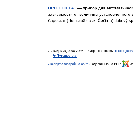
ПРЕССОСТАТ
— прибор для автоматическ
зависимости от величины установленного д
баростат (Чешский язык; Čeština) tlakový
© Академик, 2000-2026
Обратная связь:
Техподдерж
👣 Путешествия
Экспорт словарей на сайты
, сделанные на PHP,
Jo