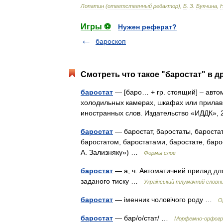
Лопатин
(
ответственный
редактор
),
Б
.
З
.
Букчина
,
Игры ⚽
Нужен реферат?
бароскоп
Смотреть что такое "баростат" в д
баростат
— [баро… + гр. стоящий] – авто
холодильных камерах, шкафах или прилав
иностранных слов. Издательство «ИДДК»
баростат
— баростат, баростаты, баростат
баростатом, баростатами, баростате, баро
А. Зализняку») …
Формы слов
баростат
— а, ч. Автоматичний прилад дл
заданого тиску …
Український тлумачний словн
баростат
— іменник чоловічого роду …
О
баростат
— бар/о/стат/ …
Морфемно-орфогр