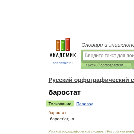
Словари и энциклоп
academic.ru
Русский орфографический словарь
Русский орфографический 
баростат
Толкование
Перевод
баростат
барост
'
ат
, -
а
Русский
орфографический
словарь
. /
Российская
акад