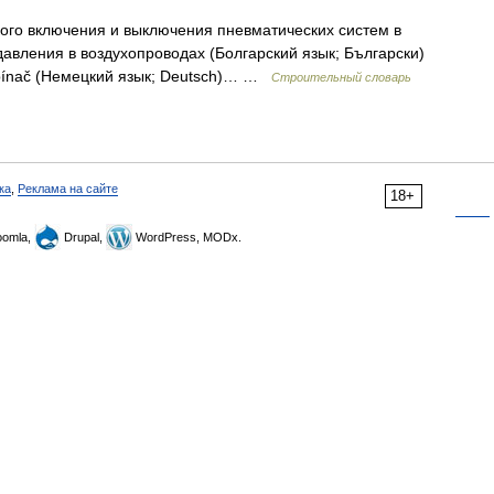
ого включения и выключения пневматических систем в
авления в воздухопроводах (Болгарский язык; Български)
 spínač (Немецкий язык; Deutsch)… …
Строительный словарь
ка
,
Реклама на сайте
18+
omla,
Drupal,
WordPress, MODx.