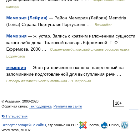
словарь
Мемория (Лейрия)
— Район Мемория (Лейрия) Memória
(Leiria) Страна ПортугалияПортугалия …
Википедия
Мемория
— ж. устар. Запись с кратким изложением сущности
какого либо дела. Толковый словарь Ефремовой. Т. Ф.
Ефремова. 2000 …
Современный толковый словарь русского языка
Ефремовой
мемория
— Этап риторического канона, нацеленный на
запоминание подготовленной для выступления речи …
Словарь лингвистических терминов Т.В. Жеребило
© Академик, 2000-2026
18+
Обратная связь:
Техподдержка
,
Реклама на сайте
👣 Путешествия
Экспорт словарей на сайты
, сделанные на PHP,
Joomla,
Drupal,
WordPress, MODx.