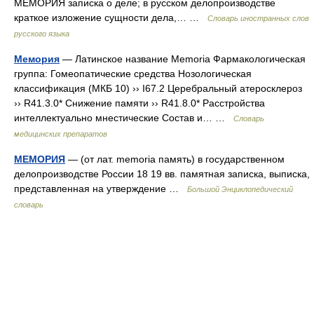
МЕМОРИЯ записка о деле; в русском делопроизводстве
краткое изложение сущности дела,… …
Словарь иностранных слов
русского языка
Мемория
— Латинское название Memoria Фармакологическая
группа: Гомеопатические средства Нозологическая
классификация (МКБ 10) ›› I67.2 Церебральный атеросклероз
›› R41.3.0* Снижение памяти ›› R41.8.0* Расстройства
интеллектуально мнестические Состав и… …
Словарь
медицинских препаратов
МЕМОРИЯ
— (от лат. memoria память) в государственном
делопроизводстве России 18 19 вв. памятная записка, выписка,
представленная на утверждение …
Большой Энциклопедический
словарь