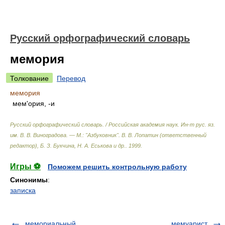
Русский орфографический словарь
мемория
Толкование
Перевод
мемория
мем'ория, -и
Русский орфографический словарь. / Российская академия наук. Ин-т рус. яз.
им. В. В. Виноградова. — М.: "Азбуковник"
.
В. В. Лопатин (ответственный
редактор), Б. З. Букчина, Н. А. Еськова и др.
.
1999
.
Игры ⚽
Поможем решить контрольную работу
Синонимы
:
записка
мемориальный
мемуарист