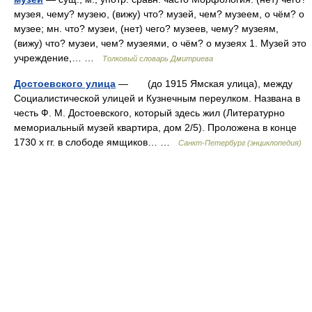
музея, чему? музею, (вижу) что? музей, чем? музеем, о чём? о
музее; мн. что? музеи, (нет) чего? музеев, чему? музеям,
(вижу) что? музеи, чем? музеями, о чём? о музеях 1. Музей это
учреждение,… …
Толковый словарь Дмитриева
Достоевского улица
— (до 1915 Ямская улица), между
Социалистической улицей и Кузнечным переулком. Названа в
честь Ф. М. Достоевского, который здесь жил (Литературно
мемориальный музей квартира, дом 2/5). Проложена в конце
1730 х гг. в слободе ямщиков… …
Санкт-Петербург (энциклопедия)