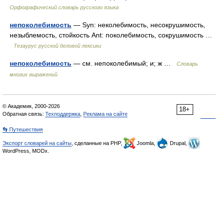
Орфографический словарь русского языка
непоколебимость
— Syn: неколебимость, несокрушимость,
незыблемость, стойкость Ant: поколебимость, сокрушимость …
Тезаурус русской деловой лексики
непоколебимость
— см. непоколебимый; и; ж …
Словарь
многих выражений
© Академик, 2000-2026
18+
Обратная связь:
Техподдержка
,
Реклама на сайте
👣 Путешествия
Экспорт словарей на сайты
, сделанные на PHP,
Joomla,
Drupal,
WordPress, MODx.