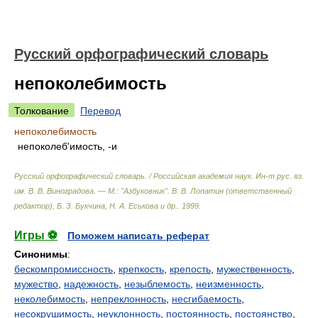
Русский орфографический словарь
непоколебимость
Толкование
Перевод
непоколебимость
непоколеб'имость, -и
Русский орфографический словарь. / Российская академия наук. Ин-т рус. яз.
им. В. В. Виноградова. — М.: "Азбуковник"
.
В. В. Лопатин (ответственный
редактор), Б. З. Букчина, Н. А. Еськова и др.
.
1999
.
Игры ⚽
Поможем написать реферат
Синонимы
:
бескомпромиссность
,
крепкость
,
крепость
,
мужественность
,
мужество
,
надежность
,
незыблемость
,
неизменность
,
неколебимость
,
непреклонность
,
несгибаемость
,
несокрушимость
,
неуклонность
,
постоянность
,
постоянство
,