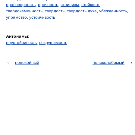
правоверность
,
прочность
,
стоицизм
,
стойкость
,
твердокаменность
,
твердость
,
твердость духа
,
убежденность
,
упрямство
,
устойчивость
Антонимы
:
неустойчивость
,
сокрушимость
непокойный
непоколебимый