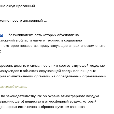
но оккуп ированный …
менно простр анственный …
ны
— безэквивалентность которых обусловлена
ижений в области науки и техники, в социально
о некоторое новшество, присутствующее в практическом опыте
; …
овень дозы или связанное с ним соответствующей моделью
дионуклидов в объектах окружающей среды или пищевых
арии компетентными органами на определенный ограниченный
гический словарь
по законодательству РФ об охране атмосферного воздуха
агрязняющего) вещества в атмосферный воздух, который
ионарных источников выбросов с учетом качества