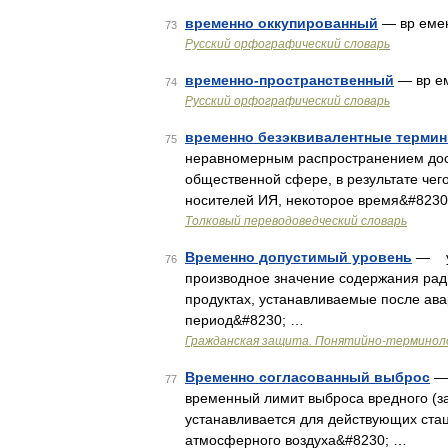
временно оккупированный
— вр емен
73
Русский орфографический словарь
временно-пространственный
— вр е
74
Русский орфографический словарь
временно безэквивалентные терми
75
неравномерным распространением дост
общественной сфере, в результате чег
носителей ИЯ, некоторое время&#8230
Толковый переводоведческий словарь
Временно допустимый уровень
— ур
76
производное значение содержания ра
продуктах, устанавливаемые после ав
период&#8230; …
Гражданская защита. Понятийно-терминоло
Временно согласованный выброс
— 
77
временный лимит выброса вредного (з
устанавливается для действующих стац
атмосферного воздуха&#8230; …