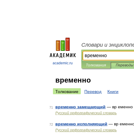
Словари и энциклоп
academic.ru
Толкования
Переводы
временно
Толкование
Перевод
Книги
временно замещающий
— вр еменно
71
Русский орфографический словарь
временно исполняющий
— вр еменн
72
Русский орфографический словарь