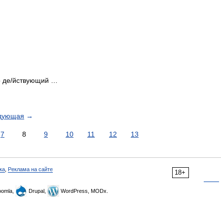
 де/йствующий …
дующая
→
7
8
9
10
11
12
13
ка
,
Реклама на сайте
18+
omla,
Drupal,
WordPress, MODx.