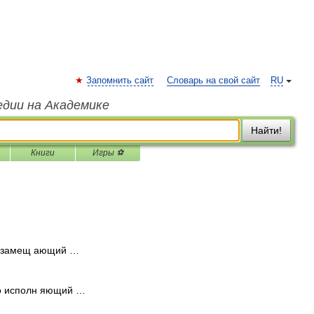
Запомнить сайт
Словарь на свой сайт
RU
едии на Академике
Найти!
Книги
Игры ⚽
 замещ ающий …
о исполн яющий …