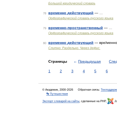
Большой юридический словарь
временно действующий
— …
78
Орфографический словарь русского языка
временно-пространственный
— …
79
Орфографический словарь русского языка
временно действующий
— вре/менно
80
Слитно. Раздельно. Через дефис.
Страницы
←
Предыдущая
Сле
1
2
3
4
5
6
© Академик, 2000-2026
Обратная связь:
Техподдерж
👣 Путешествия
Экспорт словарей на сайты
, сделанные на PHP,
Jo