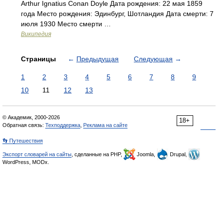
Arthur Ignatius Conan Doyle Дата рождения: 22 мая 1859
года Место рождения: Эдинбург, Шотландия Дата смерти: 7
июля 1930 Место смерти …
Википедия
Страницы
←
Предыдущая
Следующая
→
1
2
3
4
5
6
7
8
9
10
11
12
13
© Академик, 2000-2026
18+
Обратная связь:
Техподдержка
,
Реклама на сайте
👣 Путешествия
Экспорт словарей на сайты
, сделанные на PHP,
Joomla,
Drupal,
WordPress, MODx.