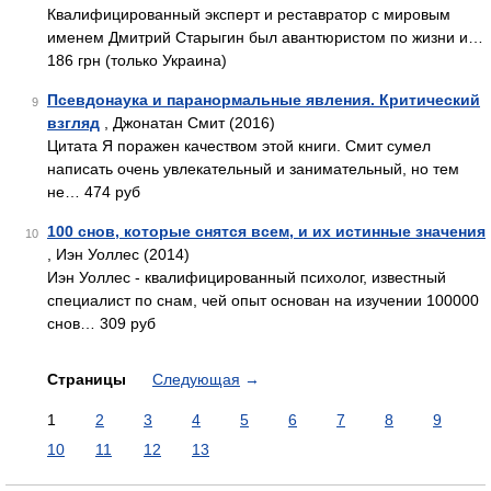
Квалифицированный эксперт и реставратор с мировым
именем Дмитрий Старыгин был авантюристом по жизни и…
186 грн (только Украина)
Псевдонаука и паранормальные явления. Критический
9
взгляд
, Джонатан Смит (2016)
Цитата Я поражен качеством этой книги. Смит сумел
написать очень увлекательный и занимательный, но тем
не… 474 руб
100 снов, которые снятся всем, и их истинные значения
10
, Иэн Уоллес (2014)
Иэн Уоллес - квалифицированный психолог, известный
специалист по снам, чей опыт основан на изучении 100000
снов… 309 руб
Страницы
Следующая
→
1
2
3
4
5
6
7
8
9
10
11
12
13