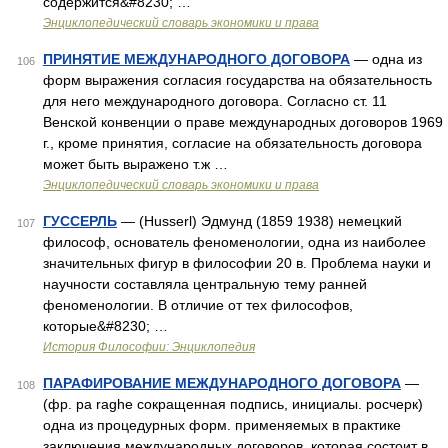
содержится&#8230; …
Энциклопедический словарь экономики и права
ПРИНЯТИЕ МЕЖДУНАРОДНОГО ДОГОВОРА
— одна из
106
форм выражения согласия государства на обязательность
для него международного договора. Согласно ст. 11
Венской конвенции о праве международных договоров 1969
г., кроме принятия, согласие на обязательность договора
может быть выражено т.ж …
Энциклопедический словарь экономики и права
ГУССЕРЛЬ
— (Husserl) Эдмунд (1859 1938) немецкий
107
философ, основатель феноменологии, одна из наиболее
значительных фигур в философии 20 в. Проблема науки и
научности составляла центральную тему ранней
феноменологии. В отличие от тех философов,
которые&#8230; …
История Философии: Энциклопедия
ПАРАФИРОВАНИЕ МЕЖДУНАРОДНОГО ДОГОВОРА
—
108
(фр. ра raghe сокращенная подпись, инициалы. росчерк)
одна из процедурных форм. применяемых в практике
заключения международных договоров, которая состоит в