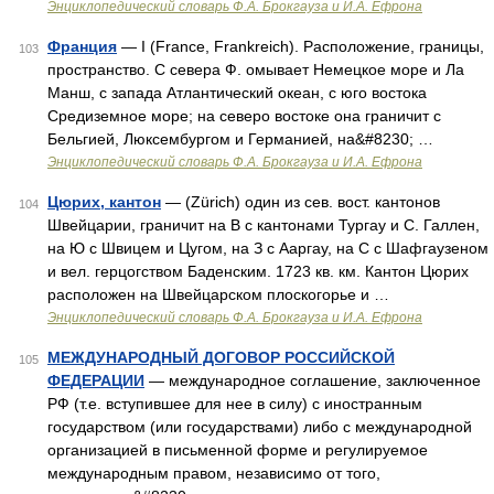
Энциклопедический словарь Ф.А. Брокгауза и И.А. Ефрона
Франция
— I (France, Frankreich). Расположение, границы,
103
пространство. С севера Ф. омывает Немецкое море и Ла
Манш, с запада Атлантический океан, с юго востока
Средиземное море; на северо востоке она граничит с
Бельгией, Люксембургом и Германией, на&#8230; …
Энциклопедический словарь Ф.А. Брокгауза и И.А. Ефрона
Цюрих, кантон
— (Zürich) один из сев. вост. кантонов
104
Швейцарии, граничит на В с кантонами Тургау и С. Галлен,
на Ю с Швицем и Цугом, на З с Ааргау, на С с Шафгаузеном
и вел. герцогством Баденским. 1723 кв. км. Кантон Цюрих
расположен на Швейцарском плоскогорье и …
Энциклопедический словарь Ф.А. Брокгауза и И.А. Ефрона
МЕЖДУНАРОДНЫЙ ДОГОВОР РОССИЙСКОЙ
105
ФЕДЕРАЦИИ
— международное соглашение, заключенное
РФ (т.е. вступившее для нее в силу) с иностранным
государством (или государствами) либо с международной
организацией в письменной форме и регулируемое
международным правом, независимо от того,