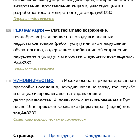
визировании, проставлении лицами, участвующими в
разработке текста конкретного договора,&#8230; …
Энциклопедия юриста
РЕКЛАМАЦИЯ
— (лат. reclamatio возражение,
109
неодобрение) заявление по поводу выявленных
недостатков товара (работ, услуг) или ином нарушении
обязательства, содержащее требование об устранении
нарушения и (или) уплате соответствующего возмещения.
В&#8230; …
Энциклопедия юриста
ЧИНОВНИЧЕСТВО
— в России особая привилегированная
110
прослойка населения, находившаяся на гражд. гос. службе
и специализировавшаяся на управлении и
делопроизводстве. Ч. появилось с возникновением в Рус.
гос ве 16 в. приказов. Создание формуляров (видов) док
тов,&#8230; …
Советская историческая энциклопедия
Страницы
←
Предыдущая
Следующая
→