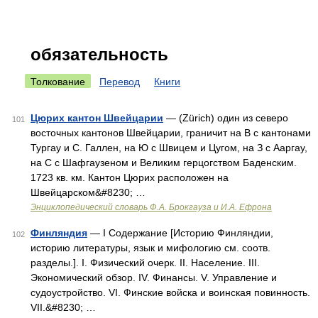
обязательность
Толкование
Перевод
Книги
Цюрих кантон Швейцарии
— (Zürich) один из северо
101
восточных кантонов Швейцарии, граничит на В с кантонами
Тургау и С. Галлен, на Ю с Швицем и Цугом, на З с Ааргау,
на С с Шафгаузеном и Великим герцогством Баденским.
1723 кв. км. Кантон Цюрих расположен на
Швейцарском&#8230; …
Энциклопедический словарь Ф.А. Брокгауза и И.А. Ефрона
Финляндия
— I Содержание [Историю Финляндии,
102
историю литературы, язык и мифологию см. соотв.
разделы.]. I. Физический очерк. II. Население. III.
Экономический обзор. IV. Финансы. V. Управление и
судоустройство. VI. Финские войска и воинская повинность.
VII.&#8230; …