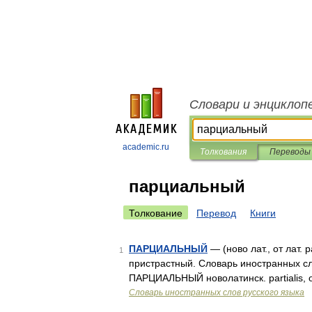
Словари и энциклоп
academic.ru
Толкования
Переводы
парциальный
Толкование
Перевод
Книги
ПАРЦИАЛЬНЫЙ
— (ново лат., от лат.
1
пристрастный. Словарь иностранных сло
ПАРЦИАЛЬНЫЙ новолатинск. partialis, о
Словарь иностранных слов русского языка