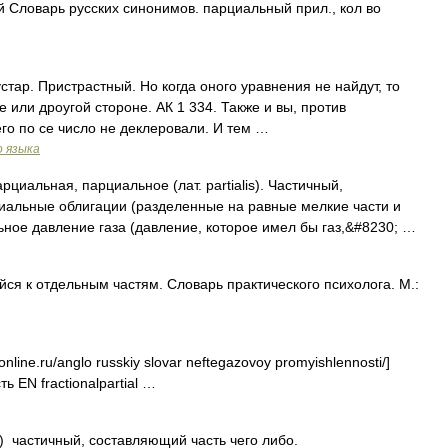
 Словарь русских синонимов. парциальный прил., кол во
. устар. Пристрастный. Но когда оного уравнения не найдут, то
 или дроугой стороне. АК 1 334. Также и вы, против
го по се число не деклеровали. И тем …
о языка
альная, парциальное (лат. partialis). Частичный,
иальные облигации (разделенные на равные мелкие части и
ное давление газа (давление, которое имел бы газ,&#8230; …
ся к отдельным частям. Словарь практического психолога. М.:
online.ru/anglo russkiy slovar neftegazovoy promyishlennosti/]
EN fractionalpartial …
lis) частичный, составляющий часть чего либо.