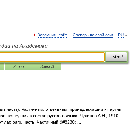
Запомнить сайт
Словарь на свой сайт
RU
едии на Академике
Найти!
Книги
Игры ⚽
 pars часть). Частичный, отдельный; принадлежащий к партии,
в, вошедших в состав русского языка. Чудинов А.Н., 1910.
т лат. pars, часть. Частичный,&#8230; …