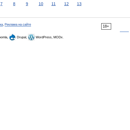
7
8
9
10
11
12
13
ка
,
Реклама на сайте
18+
omla,
Drupal,
WordPress, MODx.