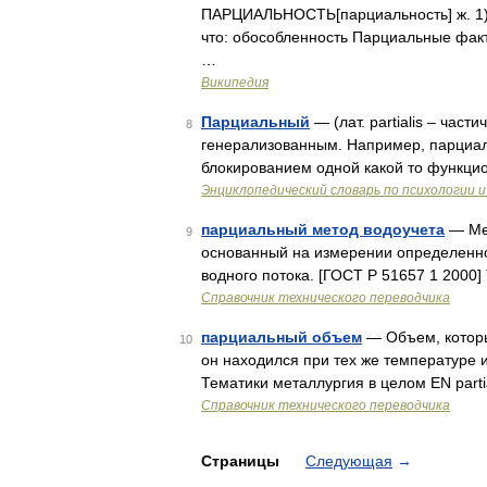
ПАРЦИАЛЬНОСТЬ[парциальность] ж. 1) От
что: обособленность Парциальные ф
…
Википедия
Парциальный
— (лат. partialis – час
8
генерализованным. Например, парциал
блокированием одной какой то функци
Энциклопедический словарь по психологии и
парциальный метод водоучета
— Мет
9
основанный на измерении определенно
водного потока. [ГОСТ Р 51657 1 2000]
Справочник технического переводчика
парциальный объем
— Объем, которы
10
он находился при тех же температуре и д
Тематики металлургия в целом EN parti
Справочник технического переводчика
Страницы
Следующая
→