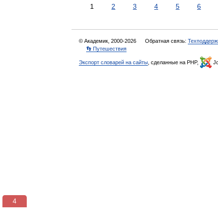
1
2
3
4
5
6
© Академик, 2000-2026
Обратная связь:
Техподдерж
👣 Путешествия
Экспорт словарей на сайты
, сделанные на PHP,
Jo
3