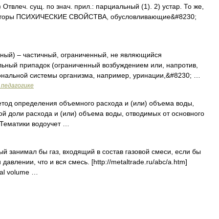
влеч. сущ. по знач. прил.: парциальный (1). 2) устар. То же,
акторы ПСИХИЧЕСКИЕ СВОЙСТВА, обусловливающие&#8230;
тичный) – частичный, ограниченный, не являющийся
ьный припадок (ограниченный возбуждением или, напротив,
ональной системы организма, например, уринации,&#8230; …
 педагогике
од определения объемного расхода и (или) объема воды,
й доли расхода и (или) объема воды, отводимых от основного
 Тематики водоучет …
й занимал бы газ, входящий в состав газовой смеси, если бы
авлении, что и вся смесь. [http://metaltrade.ru/abc/a.htm]
al volume …