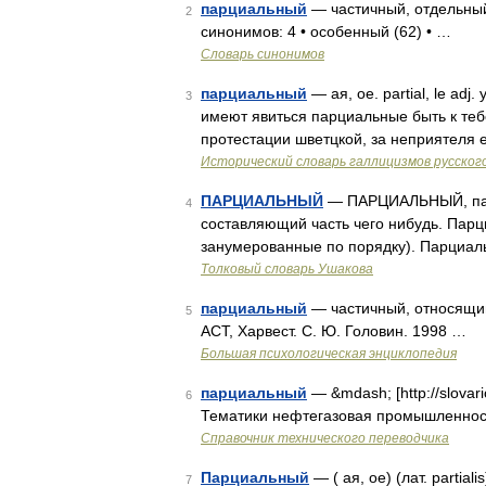
парциальный
— частичный, отдельный
2
синонимов: 4 • особенный (62) • …
Словарь синонимов
парциальный
— ая, ое. partial, le adj
3
имеют явиться парциальные быть к тебе
протестации шветцкой, за неприятеля е
Исторический словарь галлицизмов русског
ПАРЦИАЛЬНЫЙ
— ПАРЦИАЛЬНЫЙ, парци
4
составляющий часть чего нибудь. Парц
занумерованные по порядку). Парциаль
Толковый словарь Ушакова
парциальный
— частичный, относящий
5
АСТ, Харвест. С. Ю. Головин. 1998 …
Большая психологическая энциклопедия
парциальный
— &mdash; [http://slovari
6
Тематики нефтегазовая промышленность 
Справочник технического переводчика
Парциальный
— ( ая, ое) (лат. partia
7