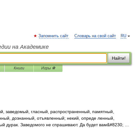
Запомнить сайт
Словарь на свой сайт
RU
едии на Академике
Найти!
Книги
Игры ⚽
, заведомый, гласный, распространенный, памятный,
ный, дознанный, отъявленный; некий, опреде ленный,
й дурак. Заведомого не спрашивают. Да будет вам&#8230; …