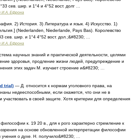
33 сев. шир. и 1°4 и 4°52 вост. долг …
и И.А. Ефрона
фия. 2) История. 3) Литература и язык. 4) Искусство. 1)
льгия.] (Nederlanden, Niederlande, Pays Bas). Королевство
 сев. шир. и 1°4 4°52 вост. дол.;&#8230; …
и И.А. Ефрона
тема научных знаний и практической деятельности, целями
нение здоровья, продление жизни людей, предупреждение и
нения этих задач М. изучает строение и&#8230; …
 trial)
— Д. относится к нормам уголовного права, на
знаны недееспособными, если окажется, что они не в
и участвовать в своей защите. Хотя критерии для определения
софии к. 19 20 в., для к рого характерно стремление к
оззрения на основе обновленной интерпретации философии
 и учения о духе. Н. получило&#8230; …