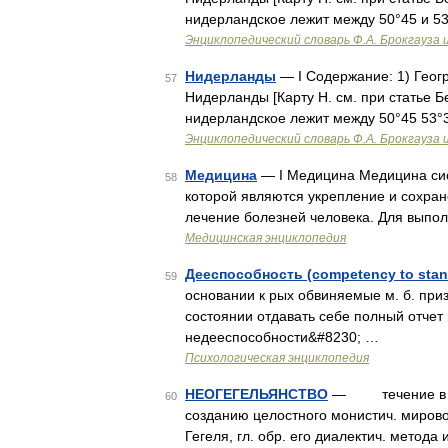
нидерландское лежит между 50°45 и 53°
Энциклопедический словарь Ф.А. Брокгауза 
Нидерланды
— I Содержание: 1) Геогра
57
Нидерланды [Карту Н. см. при статье Бе
нидерландское лежит между 50°45 53°33
Энциклопедический словарь Ф.А. Брокгауза 
Медицина
— I Медицина Медицина сис
58
которой являются укрепление и сохра
лечение болезней человека. Для выпол
Медицинская энциклопедия
Дееспособность (competency to stand
59
основании к рых обвиняемые м. б. при
состоянии отдавать себе полный отчет 
недееспособности&#8230; …
Психологическая энциклопедия
НЕОГЕГЕЛЬЯНСТВО
— течение в фило
60
созданию целостного монистич. миров
Гегеля, гл. обр. его диалектич. метода