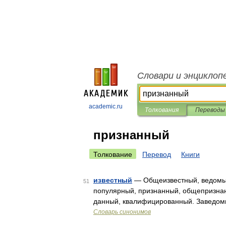
Словари и энциклоп
academic.ru
Толкования
Переводы
признанный
Толкование
Перевод
Книги
известный
— Общеизвестный, ведомый
51
популярный, признанный, общепризнан
данный, квалифицированный. Заведомы
Словарь синонимов