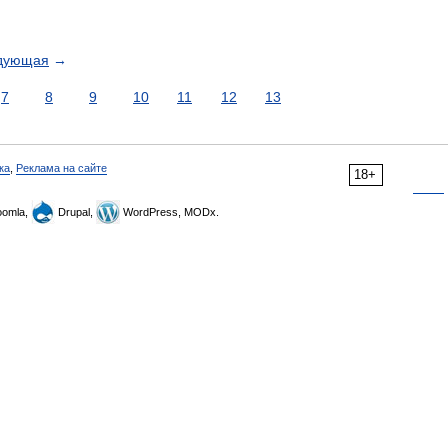
дующая
→
7
8
9
10
11
12
13
ка
,
Реклама на сайте
18+
omla,
Drupal,
WordPress, MODx.