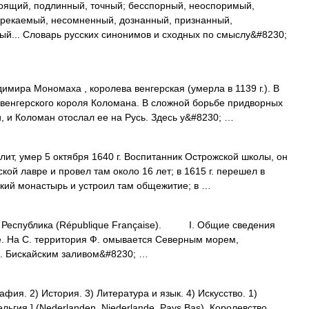
оящий, подлинный, точный; бесспорный, неоспоримый,
рекаемый, несомненный, дознанный, признанный,
ный... Словарь русских синонимов и сходных по смыслу&#8230;
мира Мономаха , королева венгерская (умерла в 1139 г.). В
, венгерского короля Коломана. В сложной борьбе придворных
, и Коломан отослал ее на Русь. Здесь у&#8230; …
ит, умер 5 октября 1640 г. Воспитанник Острожской школы, он
кой лавре и провел там около 16 лет; в 1615 г. перешел в
кий монастырь и устроил там общежитие; в …
спублика (République Française). I. Общие сведения
На С. территория Ф. омывается Северным морем,
З. Бискайским заливом&#8230; …
ия. 2) История. 3) Литература и язык. 4) Искусство. 1)
льгия.] (Nederlanden, Niederlande, Pays Bas). Королевство