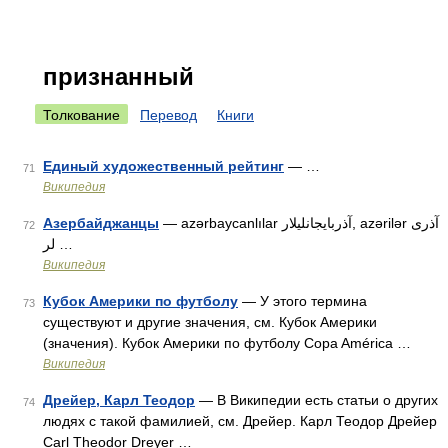
признанный
Толкование
Перевод
Книги
Единый художественный рейтинг
— …
71
Википедия
Азербайджанцы
— azərbaycanlılar آذربایجانلیلار, azərilər آذری
72
لر …
Википедия
Кубок Америки по футболу
— У этого термина
73
существуют и другие значения, см. Кубок Америки
(значения). Кубок Америки по футболу Copa América …
Википедия
Дрейер, Карл Теодор
— В Википедии есть статьи о других
74
людях с такой фамилией, см. Дрейер. Карл Теодор Дрейер
Carl Theodor Dreyer …