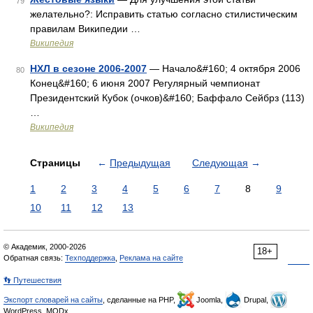
79
желательно?: Исправить статью согласно стилистическим
правилам Википедии …
Википедия
НХЛ в сезоне 2006-2007
— Начало&#160; 4 октября 2006
80
Конец&#160; 6 июня 2007 Регулярный чемпионат
Президентский Кубок (очков)&#160; Баффало Сейбрз (113)
…
Википедия
Страницы
←
Предыдущая
Следующая
→
1
2
3
4
5
6
7
8
9
10
11
12
13
© Академик, 2000-2026
18+
Обратная связь:
Техподдержка
,
Реклама на сайте
👣 Путешествия
Экспорт словарей на сайты
, сделанные на PHP,
Joomla,
Drupal,
WordPress, MODx.