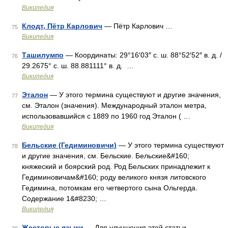
Википедия
Клодт, Пётр Карлович
— Пётр Карлович …
75
Википедия
Ташилумпо
— Координаты: 29°16′03″ с. ш. 88°52′52″ в. д. /
76
29.2675° с. ш. 88.881111° в. д. …
Википедия
Эталон
— У этого термина существуют и другие значения,
77
см. Эталон (значения). Международный эталон метра,
использовавшийся с 1889 по 1960 год Эталон ( …
Википедия
Бельские (Гедиминовичи)
— У этого термина существуют
78
и другие значения, см. Бельские. Бельские&#160;
княжеский и боярский род. Род Бельских принадлежит к
Гедиминовичам&#160; роду великого князя литовского
Гедимина, потомкам его четвертого сына Ольгерда.
Содержание 1&#8230; …
Википедия
Жестовые языки
— Для улучшения этой статьи