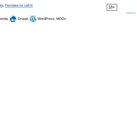
ка
,
Реклама на сайте
18+
omla,
Drupal,
WordPress, MODx.