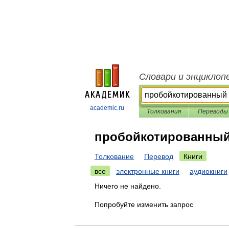
Словари и энциклоп
academic.ru
Толкования
Переводы
пробойкотированны
Толкование
Перевод
Книги
все
электронные книги
аудиокниги
Ничего не найдено.
Попробуйте изменить запрос