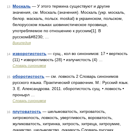
Москаль
— У этого термина существуют и другие
13
значения, см. Москаль (значения). Москаль (укр. москаль,
белор. маскаль, польск. moskal) в украинском, польском,
белорусском языках шовинистическое прозвище,
употребляемое по отношению к русским[1]. В
русском&#8230; …
Википедия
изворотистость
— сущ., кол во синонимов: 17 • верткость
14
(11) • изворотливость (28) • излучистость (4) …
Словарь синонимов
оборотистость
— см. ловкость 2 Словарь синонимов
15
русского языка. Практический справочник. М.: Русский язык.
З. Е. Александрова. 2011. оборотистость сущ. • ловкость •
пронырл …
Словарь синонимов
плутоватость
— шельмоватость, хитроватость,
16
хитрожопость, ловкость, увертливость, вороватость,
жуликоватость, хитринка, хитрость, хитреца, хитроумие,
лукавство, шельмовство, лукавость Словарь русских