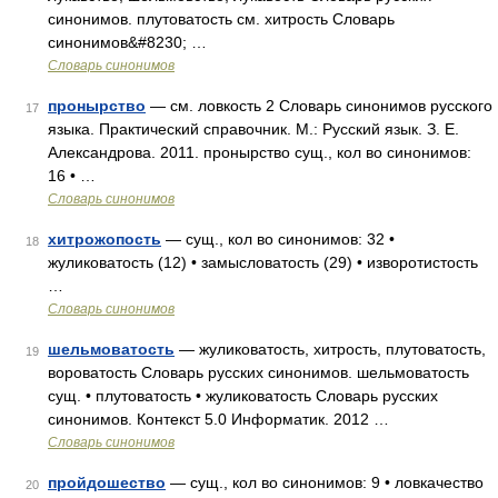
синонимов. плутоватость см. хитрость Словарь
синонимов&#8230; …
Словарь синонимов
пронырство
— см. ловкость 2 Словарь синонимов русского
17
языка. Практический справочник. М.: Русский язык. З. Е.
Александрова. 2011. пронырство сущ., кол во синонимов:
16 • …
Словарь синонимов
хитрожопость
— сущ., кол во синонимов: 32 •
18
жуликоватость (12) • замысловатость (29) • изворотистость
…
Словарь синонимов
шельмоватость
— жуликоватость, хитрость, плутоватость,
19
вороватость Словарь русских синонимов. шельмоватость
сущ. • плутоватость • жуликоватость Словарь русских
синонимов. Контекст 5.0 Информатик. 2012 …
Словарь синонимов
пройдошество
— сущ., кол во синонимов: 9 • ловкачество
20