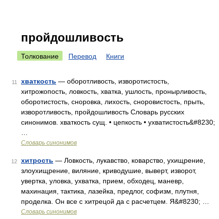
пройдошливость
Толкование
Перевод
Книги
хваткость
— оборотливость, изворотистость,
11
хитрожопость, ловкость, хватка, ушлость, пронырливость,
оборотистость, сноровка, лихость, сноровистость, прыть,
изворотливость, пройдошливость Словарь русских
синонимов. хваткость сущ. • цепкость • ухватистость&#8230;
…
Словарь синонимов
хитрость
— Ловкость, лукавство, коварство, ухищрение,
12
злоухищрение, виляние, криводушие, выверт, изворот,
увертка, уловка, ухватка, прием, обходец, маневр,
махинация, тактика, лазейка, предлог, софизм, плутня,
проделка. Он все с хитрецой да с расчетцем. Я&#8230; …
Словарь синонимов