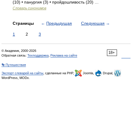
(10) • панургия (3) • пройдошливость (20) …
Словарь синонимов
Страницы
←
Предыдущая
Следующая
→
1
2
3
© Академик, 2000-2026
18+
Обратная связь:
Техподдержка
,
Реклама на сайте
👣 Путешествия
Экспорт словарей на сайты
, сделанные на PHP,
Joomla,
Drupal,
WordPress, MODx.